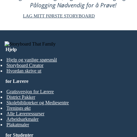
Pålogging Nødvendig for å Prøve!
LAG MITT FØRSTE STORYBOARD
Hjelp
Hjelp og vanlige spørsmål
Storyboard Creator
Hvordan skrive ut
for Lærere
Gratisversjon for Lærere
District Pakker
Skolebiblioteker og Mediesentre
Trenings økt
Alle Lærerressurser
Arbeidsarkmaler
Plakatmaler
for Studenter