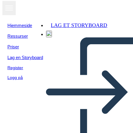
LAG ET STORYBOARD
Hjemmeside
Ressurser
Priser
Lag en Storyboard
Register
Logg på
Biografía de Puritan Roger