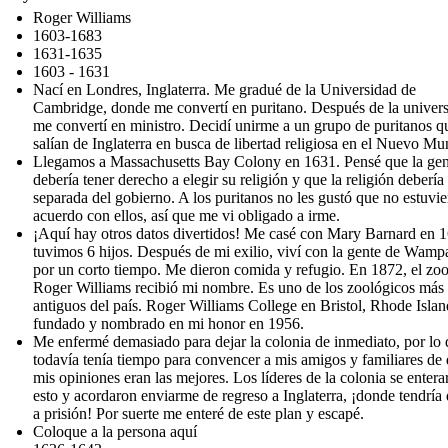
Roger Williams
1603-1683
1631-1635
1603 - 1631
Nací en Londres, Inglaterra. Me gradué de la Universidad de
Cambridge, donde me convertí en puritano. Después de la univers
me convertí en ministro. Decidí unirme a un grupo de puritanos q
salían de Inglaterra en busca de libertad religiosa en el Nuevo Mu
Llegamos a Massachusetts Bay Colony en 1631. Pensé que la gen
debería tener derecho a elegir su religión y que la religión debería 
separada del gobierno. A los puritanos no les gustó que no estuvie
acuerdo con ellos, así que me vi obligado a irme.
¡Aquí hay otros datos divertidos! Me casé con Mary Barnard en 
tuvimos 6 hijos. Después de mi exilio, viví con la gente de Wam
por un corto tiempo. Me dieron comida y refugio. En 1872, el zo
Roger Williams recibió mi nombre. Es uno de los zoológicos más
antiguos del país. Roger Williams College en Bristol, Rhode Islan
fundado y nombrado en mi honor en 1956.
Me enfermé demasiado para dejar la colonia de inmediato, por lo
todavía tenía tiempo para convencer a mis amigos y familiares de
mis opiniones eran las mejores. Los líderes de la colonia se entera
esto y acordaron enviarme de regreso a Inglaterra, ¡donde tendría 
a prisión! Por suerte me enteré de este plan y escapé.
Coloque a la persona aquí