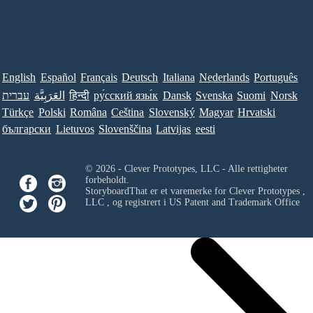
English
Español
Français
Deutsch
Italiana
Nederlands
Português
עברית
العَرَبِيَّة
हिन्दी
ру́сский язы́к
Dansk
Svenska
Suomi
Norsk
Türkçe
Polski
Româna
Ceština
Slovenský
Magyar
Hrvatski
български
Lietuvos
Slovenščina
Latvijas
eesti
© 2026 - Clever Prototypes, LLC - Alle rettigheter
forbeholdt.
StoryboardThat er et varemerke for
Clever Prototypes ,
LLC
, og registrert i US Patent and Trademark Office