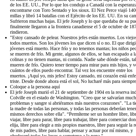
de los EE. UU., Por lo que los condujo a Canadá con la esperanz
encontrarse con Toro Sentado y los sioux. El Nez Perce viajó 14
millas y libró 14 batallas con el Ejército de los EE. UU. En su ca
Sufrieron muchas bajas. El jefe Joseph y lo que quedaba de su pu
finalmente llegaron a la frontera canadiense el 5 de octubre de 18
rindieron.
"Estoy cansado de pelear. Nuestros jefes están muertos. Los viejo
todos muertos. Son los jóvenes los que dicen sí o no. El que dirigi
jóvenes está muerto. Hace frío y no tenemos mantas; los niños p
se mueren de frío. Mi gente, algunos de ellos, se han escapado a l
colinas y no tienen mantas, ni comida. Nadie sabe dónde están, ta
mueren de frío. Quiero tener tiempo para mirar para mis hijos, y v
cuántos de ellos puedo encontrar. Tal vez los encuentre entre los
muertos. ¡Aquí yo, mis jefes! Estoy cansado, mi corazón está enf
triste. Desde donde ahora está el sol, No lucharé más para siempre
Coloque a la persona aquí
El jefe Joseph murió el 21 de septiembre de 1904 en la reserva in
Colville en el estado de Washington. "Creo que se salvarían muc
problemas y sangre si abriéramos más nuestros corazones". "La tie
la madre de todas las personas, y todas las personas deberían tener
mismos derechos sobre ella". “Permíteme ser un hombre libre, lib
viajar, libre para parar, libre para trabajar, libre para comerciar do
elija, libre para elegir a mis propios maestros, libre para seguir la r
de mis padres, libre para hablar, pensar y actuar por mí mismo, y
obedeceré todas las leyes o someterse a la pena ".