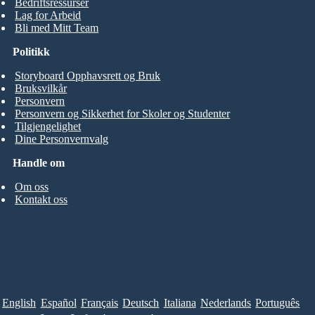
Bedriftsressurser
Lag for Arbeid
Bli med Mitt Team
Politikk
Storyboard Opphavsrett og Bruk
Bruksvilkår
Personvern
Personvern og Sikkerhet for Skoler og Studenter
Tilgjengelighet
Dine Personvernvalg
Handle om
Om oss
Kontakt oss
English
Español
Français
Deutsch
Italiana
Nederlands
Português