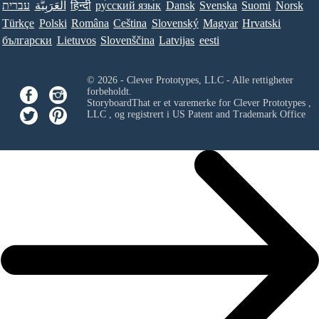
עברית
العَرَبِيَّة
हिन्दी
ру́сский язы́к
Dansk
Svenska
Suomi
Norsk
Türkçe
Polski
Româna
Ceština
Slovenský
Magyar
Hrvatski
български
Lietuvos
Slovenščina
Latvijas
eesti
© 2026 - Clever Prototypes, LLC - Alle rettigheter
forbeholdt.
StoryboardThat er et varemerke for
Clever Prototypes ,
LLC
, og registrert i US Patent and Trademark Office