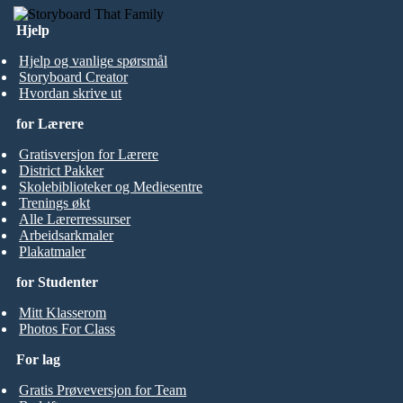
Hjelp
Hjelp og vanlige spørsmål
Storyboard Creator
Hvordan skrive ut
for Lærere
Gratisversjon for Lærere
District Pakker
Skolebiblioteker og Mediesentre
Trenings økt
Alle Lærerressurser
Arbeidsarkmaler
Plakatmaler
for Studenter
Mitt Klasserom
Photos For Class
For lag
Gratis Prøveversjon for Team