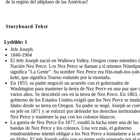
de la región del altiplano de las Américas!
Storyboard Tekst
Lysbilde: 1
Jefe Joseph
1840-1904
El Jefe Joseph nació en Wallowa Valley, Oregon como miembro d
Nación Nez Perce. Los Nez Perce se llaman a sí mismos Niimíipu
significa "La Gente". Su nombre Nez Perce era Hin-mah-too-yah-
kekt, que significa Trueno rodando por la montaña.
En 1855, su padre negoció un acuerdo con el gobernador de
Washington para mantener la tierra de Nez Perce en una paz que 
varios años. Se descubrió oro en la tierra de Nez Perce. En 1863, 
gobierno de los Estados Unidos exigió que los Nez Perce se mud
Idaho desde su tierra en Oregon. Su padre se negó. Joseph se conv
en jefe en 1871 y se esforzó por defender los derechos territoriales
Nez Perce y mantener la paz con los colonos blancos.
La guerra de Nez Perce En 1877, estalló la lucha entre una de las
bandas de Nez Perce y los colonos. Una vez más, el gobierno
estadounidense intentó obligar a los Nez Perce a trasladarse a la r
en Idaho. El jefe Joseph sabía que su gente sería superada por el e