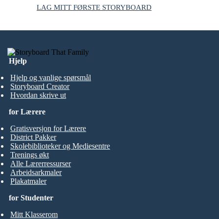
LAG MITT FØRSTE STORYBOARD
Hjelp
Hjelp og vanlige spørsmål
Storyboard Creator
Hvordan skrive ut
for Lærere
Gratisversjon for Lærere
District Pakker
Skolebiblioteker og Mediesentre
Trenings økt
Alle Lærerressurser
Arbeidsarkmaler
Plakatmaler
for Studenter
Mitt Klasserom