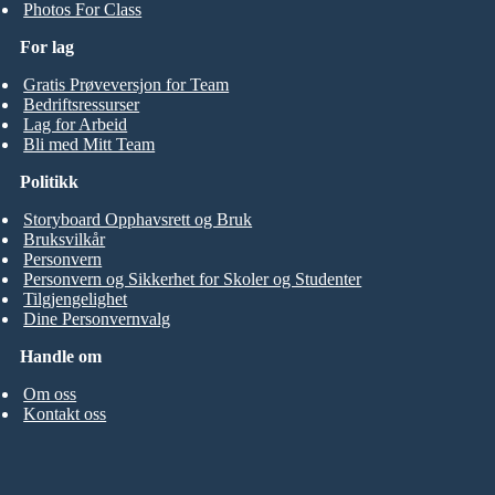
Photos For Class
For lag
Gratis Prøveversjon for Team
Bedriftsressurser
Lag for Arbeid
Bli med Mitt Team
Politikk
Storyboard Opphavsrett og Bruk
Bruksvilkår
Personvern
Personvern og Sikkerhet for Skoler og Studenter
Tilgjengelighet
Dine Personvernvalg
Handle om
Om oss
Kontakt oss