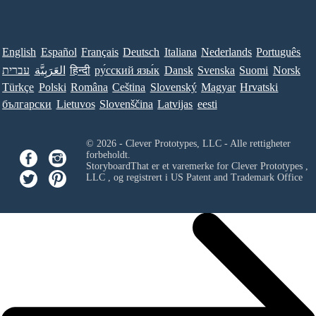
English
Español
Français
Deutsch
Italiana
Nederlands
Português
עברית
العَرَبِيَّة
हिन्दी
ру́сский язы́к
Dansk
Svenska
Suomi
Norsk
Türkçe
Polski
Româna
Ceština
Slovenský
Magyar
Hrvatski
български
Lietuvos
Slovenščina
Latvijas
eesti
© 2026 - Clever Prototypes, LLC - Alle rettigheter
forbeholdt.
StoryboardThat er et varemerke for
Clever Prototypes ,
LLC
, og registrert i US Patent and Trademark Office