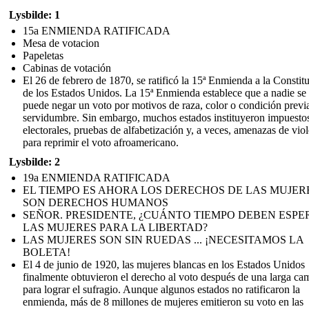
Lysbilde: 1
15a ENMIENDA RATIFICADA
Mesa de votacion
Papeletas
Cabinas de votación
El 26 de febrero de 1870, se ratificó la 15ª Enmienda a la Constit
de los Estados Unidos. La 15ª Enmienda establece que a nadie se 
puede negar un voto por motivos de raza, color o condición previ
servidumbre. Sin embargo, muchos estados instituyeron impuesto
electorales, pruebas de alfabetización y, a veces, amenazas de vio
para reprimir el voto afroamericano.
Lysbilde: 2
19a ENMIENDA RATIFICADA
EL TIEMPO ES AHORA LOS DERECHOS DE LAS MUJER
SON DERECHOS HUMANOS
SEÑOR. PRESIDENTE, ¿CUÁNTO TIEMPO DEBEN ESPE
LAS MUJERES PARA LA LIBERTAD?
LAS MUJERES SON SIN RUEDAS ... ¡NECESITAMOS LA
BOLETA!
El 4 de junio de 1920, las mujeres blancas en los Estados Unidos
finalmente obtuvieron el derecho al voto después de una larga c
para lograr el sufragio. Aunque algunos estados no ratificaron la
enmienda, más de 8 millones de mujeres emitieron su voto en las