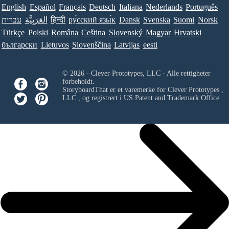
English
Español
Français
Deutsch
Italiana
Nederlands
Português
עברית
العَرَبِيَّة
हिन्दी
ру́сский язы́к
Dansk
Svenska
Suomi
Norsk
Türkçe
Polski
Româna
Ceština
Slovenský
Magyar
Hrvatski
български
Lietuvos
Slovenščina
Latvijas
eesti
© 2026 - Clever Prototypes, LLC - Alle rettigheter
forbeholdt.
StoryboardThat er et varemerke for
Clever Prototypes ,
LLC
, og registrert i US Patent and Trademark Office