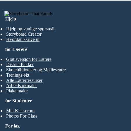
Hjelp
Hjelp og vanlige spørsmål
Storyboard Creator
Hvordan skrive ut
for Lærere
Gratisversjon for Lærere
District Pakker
Skolebiblioteker og Mediesentre
Trenings økt
Alle Lærerressurser
Arbeidsarkmaler
Plakatmaler
for Studenter
Mitt Klasserom
Photos For Class
For lag