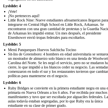
Lysbilde: 4
¡Vete!
¡No perteneces aquí!
Little Rock Nine: Nueve estudiantes afroamericanos llegaron para
integrarse en Central High School en Little Rock, Arkansas. Se
encontraron con una gran cantidad de protestas y la Guardia Naci
de Arkansas les impidió entrar. Un mes después, el presidente
Eisenhower envió tropas federales para escoltarlos.
Lysbilde: 5
Menú Panqueques Huevos Salchicha Tocino
Sit-Ins de Greensboro: 4 hombres en edad universitaria se sentaro
un mostrador de almuerzo solo blanco en una tienda de Woolwort
Carolina del Norte. Se les negó el servicio, pero no se mudaron ha
cierre, lo que impidió a los blancos ceder su negocio. Las sentada
comenzaron en todo el sur y los restaurantes tuvieron que cambiar
políticas para mantenerse en el negocio.
Lysbilde: 6
Ruby Bridges se convierte en la primera estudiante negra en una 
primaria en Nueva Orleans a los 6 años. Fue recibida por muchos
manifestantes y tuvo que ser escoltada por alguaciles federales. L
aulas todavía estaban segregadas, por lo que Ruby era la única
estudiante en su clase de primer grado.