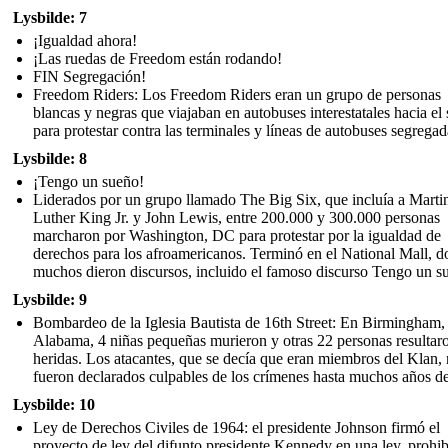
Lysbilde: 7
¡Igualdad ahora!
¡Las ruedas de Freedom están rodando!
FIN Segregación!
Freedom Riders: Los Freedom Riders eran un grupo de personas
blancas y negras que viajaban en autobuses interestatales hacia el 
para protestar contra las terminales y líneas de autobuses segregad
Lysbilde: 8
¡Tengo un sueño!
Liderados por un grupo llamado The Big Six, que incluía a Marti
Luther King Jr. y John Lewis, entre 200.000 y 300.000 personas
marcharon por Washington, DC para protestar por la igualdad de
derechos para los afroamericanos. Terminó en el National Mall, 
muchos dieron discursos, incluido el famoso discurso Tengo un s
Lysbilde: 9
Bombardeo de la Iglesia Bautista de 16th Street: En Birmingham,
Alabama, 4 niñas pequeñas murieron y otras 22 personas resultar
heridas. Los atacantes, que se decía que eran miembros del Klan,
fueron declarados culpables de los crímenes hasta muchos años d
Lysbilde: 10
Ley de Derechos Civiles de 1964: el presidente Johnson firmó el
proyecto de ley del difunto presidente Kennedy en una ley, prohi