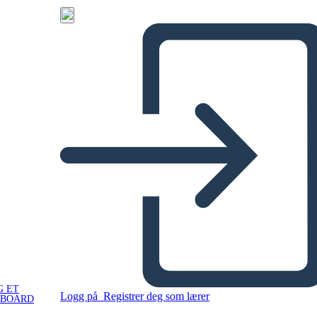
G ET
Logg på
Registrer deg som lærer
YBOARD