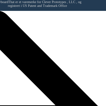
yboardThat er et varemerke for
Clever Prototypes , LLC
, og
registrert i US Patent and Trademark Office