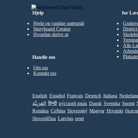
Hjelp
for Læ
Hjelp og vanlige spørsmål
Gratisv
Storyboard Creator
Distric
Hvordan skrive ut
Skolebi
Trening
Alle Læ
Arbeid
Plakatm
Handle om
Om oss
Kontakt oss
English
Español
Français
Deutsch
Italiana
Nederlan
العَرَبِيَّة
हिन्दी
ру́сский язы́к
Dansk
Svenska
Suomi
Româna
Ceština
Slovenský
Magyar
Hrvatski
бълга
Slovenščina
Latvijas
eesti