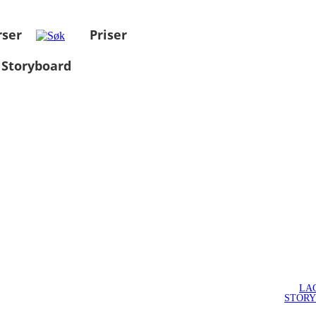
rser
Priser
 Storyboard
LA
STOR