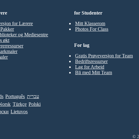
rere
for Studenter
ersjon for Lærere
Mitt Klasserom
t Pakker
Photos For Class
blioteker og Mediesentre
s økt
For lag
rerressurser
sarkmaler
Gratis Prøveversjon for Team
aler
Bedriftsressurser
Lag for Arbeid
Bli med Mitt Team
ds
Português
עברית
Norsk
Türkçe
Polski
рски
Lietuvos
© 2