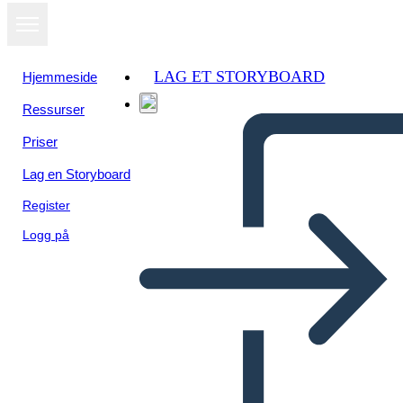
LAG ET STORYBOARD
Hjemmeside
Ressurser
Priser
Lag en Storyboard
Register
Logg på
El Sueño de una Noche de