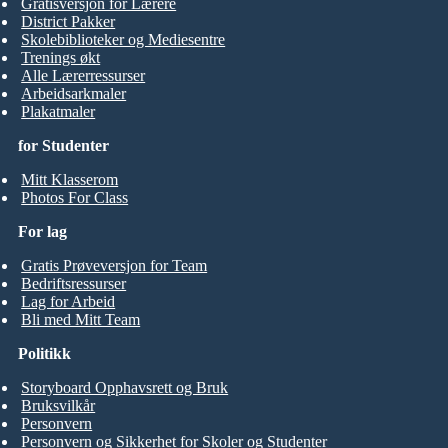
Gratisversjon for Lærere
District Pakker
Skolebiblioteker og Mediesentre
Trenings økt
Alle Lærerressurser
Arbeidsarkmaler
Plakatmaler
for Studenter
Mitt Klasserom
Photos For Class
For lag
Gratis Prøveversjon for Team
Bedriftsressurser
Lag for Arbeid
Bli med Mitt Team
Politikk
Storyboard Opphavsrett og Bruk
Bruksvilkår
Personvern
Personvern og Sikkerhet for Skoler og Studenter