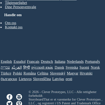
Tilgjengelighet
Dine Personvernvalg
Handle om
Om oss
Kontakt oss
English
Español
Français
Deutsch
Italiana
Nederlands
Português
עברית
العَرَبِيَّة
हिन्दी
ру́сский язы́к
Dansk
Svenska
Suomi
Norsk
Türkçe
Polski
Româna
Ceština
Slovenský
Magyar
Hrvatski
български
Lietuvos
Slovenščina
Latvijas
eesti
© 2026 - Clever Prototypes, LLC - Alle rettigheter
forbeholdt.
StoryboardThat er et varemerke for
Clever Prototypes ,
LLC
, og registrert i US Patent and Trademark Office