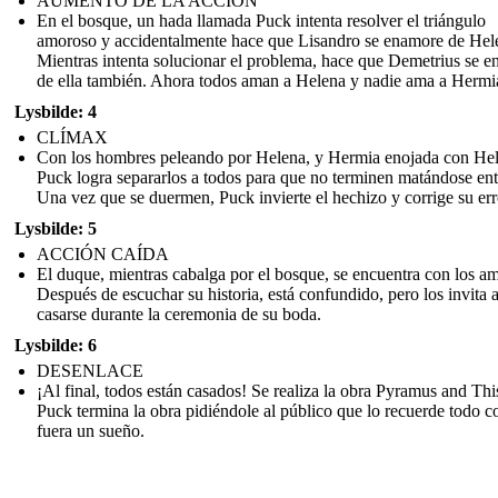
AUMENTO DE LA ACCIÓN
En el bosque, un hada llamada Puck intenta resolver el triángulo
amoroso y accidentalmente hace que Lisandro se enamore de Hel
Mientras intenta solucionar el problema, hace que Demetrius se 
de ella también. Ahora todos aman a Helena y nadie ama a Hermi
Lysbilde: 4
CLÍMAX
Con los hombres peleando por Helena, y Hermia enojada con Hel
Puck logra separarlos a todos para que no terminen matándose entr
Una vez que se duermen, Puck invierte el hechizo y corrige su err
Lysbilde: 5
ACCIÓN CAÍDA
El duque, mientras cabalga por el bosque, se encuentra con los am
Después de escuchar su historia, está confundido, pero los invita 
casarse durante la ceremonia de su boda.
Lysbilde: 6
DESENLACE
¡Al final, todos están casados! Se realiza la obra Pyramus and Thi
Puck termina la obra pidiéndole al público que lo recuerde todo c
fuera un sueño.