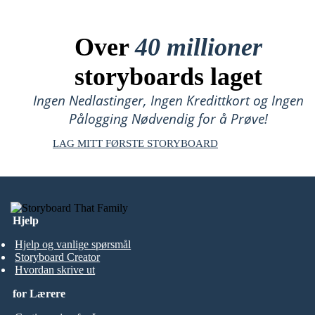
Over
40 millioner
storyboards laget
Ingen Nedlastinger, Ingen Kredittkort og Ingen
Pålogging Nødvendig for å Prøve!
LAG MITT FØRSTE STORYBOARD
Hjelp
Hjelp og vanlige spørsmål
Storyboard Creator
Hvordan skrive ut
for Lærere