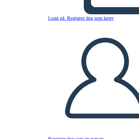
Verano - Diagrama de los
Cinco Actos
Logg på
Registrer deg som lærer
Kopier dette storyboardet
LAGE ET STORYBOARD
SPILLE AV LYSBILDEFREMVISNING
LES FOR MEG
Registrer deg som en person