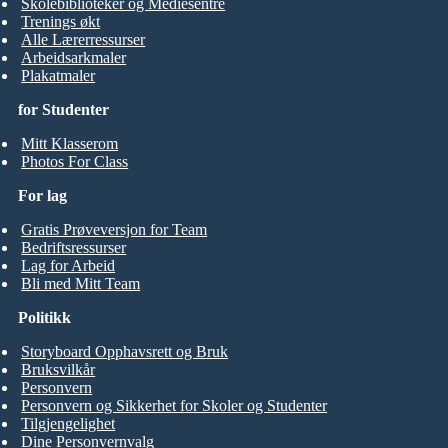
Skolebiblioteker og Mediesentre
Trenings økt
Alle Lærerressurser
Arbeidsarkmaler
Plakatmaler
for Studenter
Mitt Klasserom
Photos For Class
For lag
Gratis Prøveversjon for Team
Bedriftsressurser
Lag for Arbeid
Bli med Mitt Team
Politikk
Storyboard Opphavsrett og Bruk
Bruksvilkår
Personvern
Personvern og Sikkerhet for Skoler og Studenter
Tilgjengelighet
Dine Personvernvalg