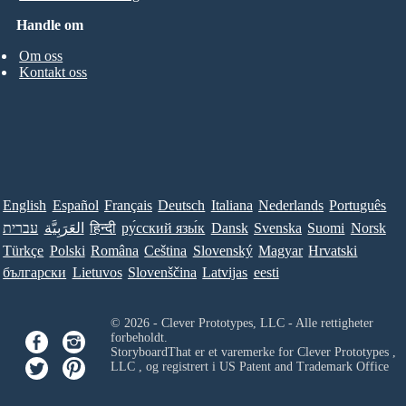
Handle om
Om oss
Kontakt oss
English
Español
Français
Deutsch
Italiana
Nederlands
Português
עברית
العَرَبِيَّة
हिन्दी
ру́сский язы́к
Dansk
Svenska
Suomi
Norsk
Türkçe
Polski
Româna
Ceština
Slovenský
Magyar
Hrvatski
български
Lietuvos
Slovenščina
Latvijas
eesti
© 2026 - Clever Prototypes, LLC - Alle rettigheter
forbeholdt.
StoryboardThat er et varemerke for
Clever Prototypes ,
LLC
, og registrert i US Patent and Trademark Office