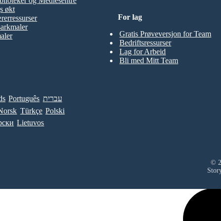
blioteker og Mediesentre
s økt
For lag
rerressurser
sarkmaler
Gratis Prøveversjon for Team
aler
Bedriftsressurser
Lag for Arbeid
Bli med Mitt Team
ds
Português
עברית
Norsk
Türkçe
Polski
рски
Lietuvos
© 2
Stor