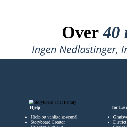
Over
40 
Ingen Nedlastinger, I
LAG MITT FØRSTE STORYBOARD
Hjelp
for Læ
Hjelp og vanlige spørsmål
Gratisv
Storyboard Creator
Distric