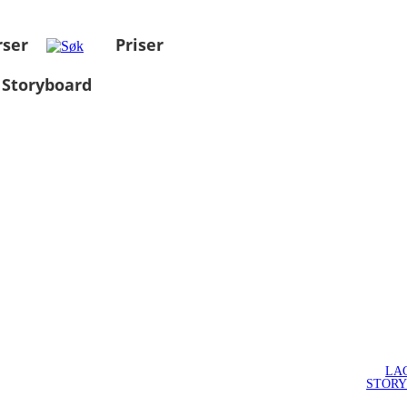
rser
Priser
 Storyboard
LA
STOR