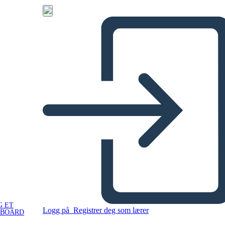
G ET
Logg på
Registrer deg som lærer
YBOARD