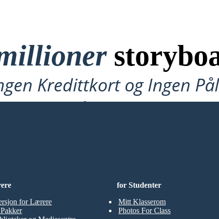
millioner
storyboa
ngen Kredittkort og Ingen P
å Prøve!
rere
for Studenter
ersjon for Lærere
Mitt Klasserom
t Pakker
Photos For Class