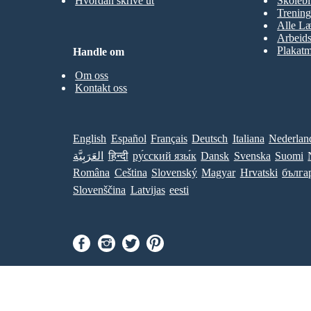
Hvordan skrive ut
Skolebi
Trening
Alle Læ
Arbeid
Plakatm
Handle om
Om oss
Kontakt oss
English
Español
Français
Deutsch
Italiana
Nederlan
العَرَبِيَّة
हिन्दी
ру́сский язы́к
Dansk
Svenska
Suomi
Româna
Ceština
Slovenský
Magyar
Hrvatski
бълга
Slovenščina
Latvijas
eesti