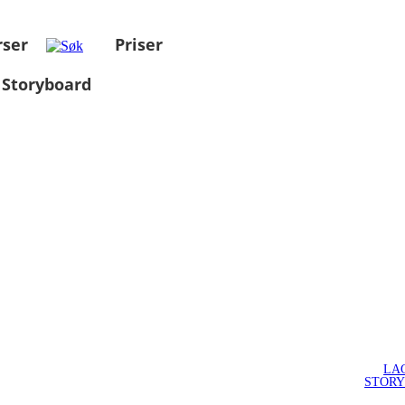
rser
Priser
 Storyboard
LA
STOR