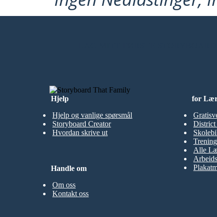
LAG MITT FØRSTE STORYBOARD
Hjelp
for Læ
Hjelp og vanlige spørsmål
Gratisv
Storyboard Creator
Distric
Hvordan skrive ut
Skolebi
Trening
Alle Læ
Arbeid
Plakatm
Handle om
Om oss
Kontakt oss