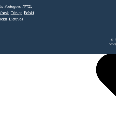
ds
Português
עברית
Norsk
Türkçe
Polski
рски
Lietuvos
© 2
Stor