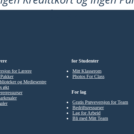
å Prøve!
rere
for Studenter
ersjon for Lærere
Mitt Klasserom
t Pakker
Photos For Class
blioteker og Mediesentre
s økt
For lag
rerressurser
sarkmaler
Gratis Prøveversjon for Team
aler
Bedriftsressurser
Lag for Arbeid
Bli med Mitt Team