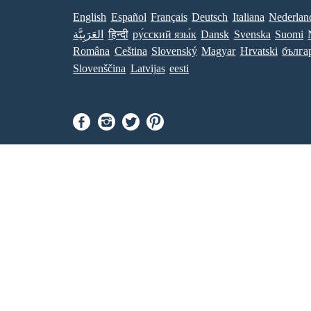
English
Español
Français
Deutsch
Italiana
Nederlan
العَرَبِيَّة
हिन्दी
ру́сский язы́к
Dansk
Svenska
Suomi
Româna
Ceština
Slovenský
Magyar
Hrvatski
бълга
Slovenščina
Latvijas
eesti