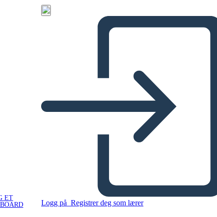
G ET
Logg på
Registrer deg som lærer
YBOARD