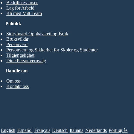
Bedriftsressurser
Lag for Arbeid
Bli med Mitt Team
Politikk
Storyboard Opphavsrett og Bruk
Bruksvilkår
Personvern
Personvern og Sikkerhet for Skoler og Studenter
Tilgjengelighet
Dine Personvernvalg
Handle om
Om oss
Kontakt oss
English
Español
Français
Deutsch
Italiana
Nederlands
Português