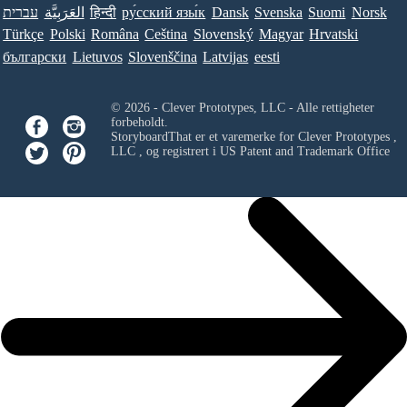
עברית
العَرَبِيَّة
हिन्दी
ру́сский язы́к
Dansk
Svenska
Suomi
Norsk
Türkçe
Polski
Româna
Ceština
Slovenský
Magyar
Hrvatski
български
Lietuvos
Slovenščina
Latvijas
eesti
© 2026 - Clever Prototypes, LLC - Alle rettigheter
forbeholdt.
StoryboardThat er et varemerke for
Clever Prototypes ,
LLC
, og registrert i US Patent and Trademark Office