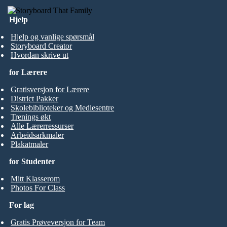
Hjelp
Hjelp og vanlige spørsmål
Storyboard Creator
Hvordan skrive ut
for Lærere
Gratisversjon for Lærere
District Pakker
Skolebiblioteker og Mediesentre
Trenings økt
Alle Lærerressurser
Arbeidsarkmaler
Plakatmaler
for Studenter
Mitt Klasserom
Photos For Class
For lag
Gratis Prøveversjon for Team