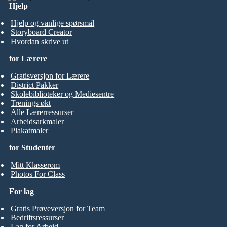
Hjelp
Hjelp og vanlige spørsmål
Storyboard Creator
Hvordan skrive ut
for Lærere
Gratisversjon for Lærere
District Pakker
Skolebiblioteker og Mediesentre
Trenings økt
Alle Lærerressurser
Arbeidsarkmaler
Plakatmaler
for Studenter
Mitt Klasserom
Photos For Class
For lag
Gratis Prøveversjon for Team
Bedriftsressurser
Lag for Arbeid