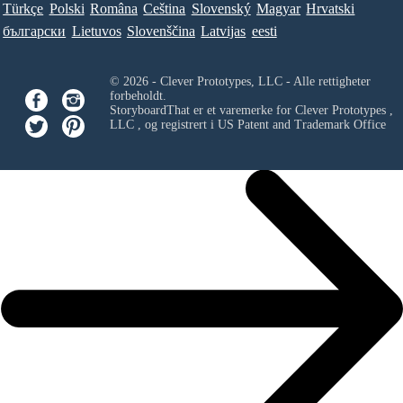
Türkçe
Polski
Româna
Ceština
Slovenský
Magyar
Hrvatski
български
Lietuvos
Slovenščina
Latvijas
eesti
© 2026 - Clever Prototypes, LLC - Alle rettigheter
forbeholdt.
StoryboardThat er et varemerke for
Clever Prototypes ,
LLC
, og registrert i US Patent and Trademark Office