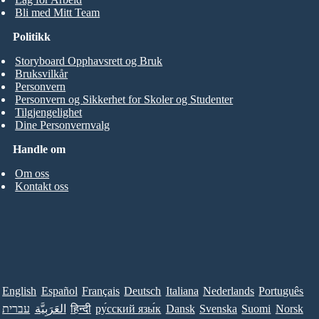
Bli med Mitt Team
Politikk
Storyboard Opphavsrett og Bruk
Bruksvilkår
Personvern
Personvern og Sikkerhet for Skoler og Studenter
Tilgjengelighet
Dine Personvernvalg
Handle om
Om oss
Kontakt oss
English
Español
Français
Deutsch
Italiana
Nederlands
Português
עברית
العَرَبِيَّة
हिन्दी
ру́сский язы́к
Dansk
Svenska
Suomi
Norsk