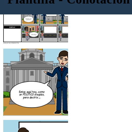
INTRODUCCIÓN
CONNOTACIÓN
DENOTACIÓN
EJEMPLO 1
Estoy aquí hoy, como
un POLÍTICO elegido,
para decirle ...
EJEMPLO 2
INTRODUCCIÓN
CONNOTACI
Mi CASA esta a la
vuelta de la esquina
Create your own at Storyboard That
Estoy aquí hoy, como
un POLÍTICO elegido,
para decirle ...
CONNOTACIÓN
DENOTACI