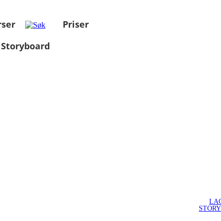
rser
Priser
 Storyboard
LA
STOR