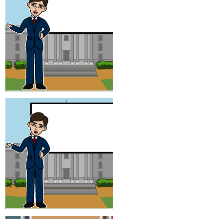
Mi CASA esta a la
vuelta de la esquina
INTRODUCCIÓN
CONNOTACI
DENOTACIÓN
Estoy aquí hoy, como
un POLÍTICO elegido,
para decirle ...
CONNOTACIÓN
DENOTACI