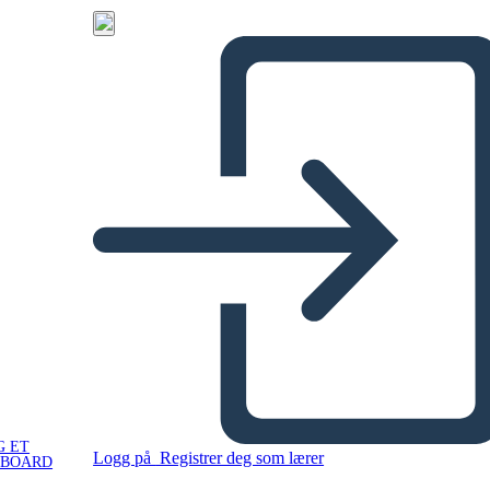
G ET
Logg på
Registrer deg som lærer
YBOARD