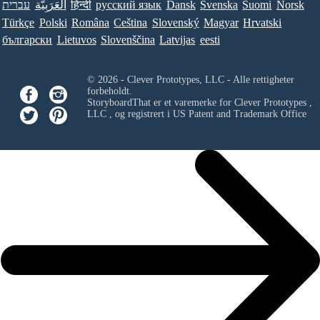
עברית
العَرَبِيَّة
हिन्दी
ру́сский язы́к
Dansk
Svenska
Suomi
Norsk
Türkçe
Polski
Româna
Ceština
Slovenský
Magyar
Hrvatski
български
Lietuvos
Slovenščina
Latvijas
eesti
© 2026 - Clever Prototypes, LLC - Alle rettigheter
forbeholdt.
StoryboardThat er et varemerke for
Clever Prototypes ,
LLC
, og registrert i US Patent and Trademark Office