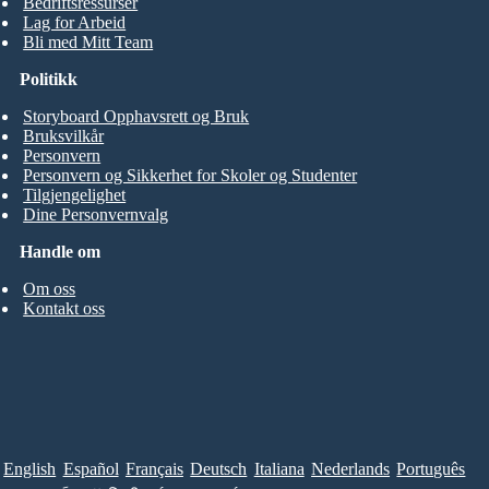
Bedriftsressurser
Lag for Arbeid
Bli med Mitt Team
Politikk
Storyboard Opphavsrett og Bruk
Bruksvilkår
Personvern
Personvern og Sikkerhet for Skoler og Studenter
Tilgjengelighet
Dine Personvernvalg
Handle om
Om oss
Kontakt oss
English
Español
Français
Deutsch
Italiana
Nederlands
Português