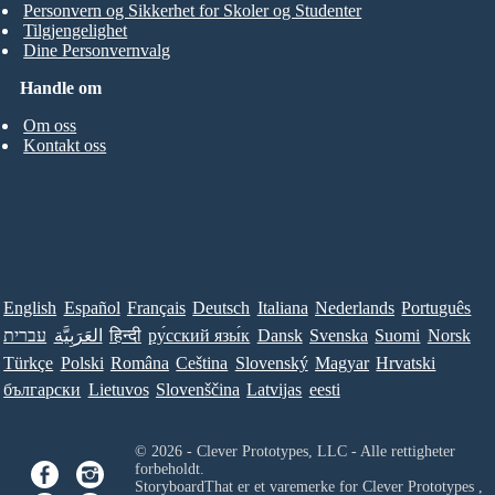
Personvern og Sikkerhet for Skoler og Studenter
Tilgjengelighet
Dine Personvernvalg
Handle om
Om oss
Kontakt oss
English
Español
Français
Deutsch
Italiana
Nederlands
Português
עברית
العَرَبِيَّة
हिन्दी
ру́сский язы́к
Dansk
Svenska
Suomi
Norsk
Türkçe
Polski
Româna
Ceština
Slovenský
Magyar
Hrvatski
български
Lietuvos
Slovenščina
Latvijas
eesti
© 2026 - Clever Prototypes, LLC - Alle rettigheter
forbeholdt.
StoryboardThat er et varemerke for
Clever Prototypes ,