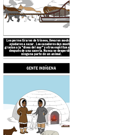
UBICA
Los perros tiraron de trineos, llevaron mochilas y
ayudaron a cazar
.
Los cazadores dan muchas
gracias a la "diosa del mar" y otros espíritus antes y
GENTE IN
después de una cacería. Nunca se desperdició
ninguna parte de un animal.
GENTE INDÍGENA
La región ártica y subárt
norte de Canadá, Alaska y 
desde el mar de Bering en 
el Mar de Labrador en el Oc
la Bahía de