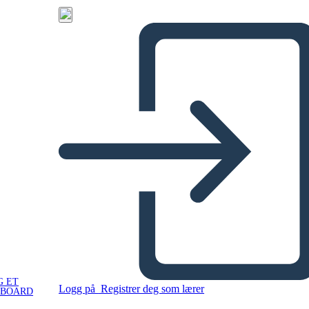
G ET
Logg på
Registrer deg som lærer
YBOARD