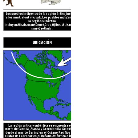
TRADIC
Los pueblos indígenas de la región ártica incluyen
AMBI
Los pueblos indígenas de l
a los inuit, aleut y yu'pik.
Los pueblos indígenas de
a los inuit, aleut y yu'pik.
L
la región subártica
la región s
incluyen
Athabascan
(
Dene)
,
Cree
,
Ojibwa
,
Atikamekw
,
I
nnu
y
Beothuk
.
incluyen
Athabascan
(
Dene)
,
nnu
y
Beo
UBICACIÓN
Los perros tiraron de trin
ayudaron a cazar
.
Los 
gracias a la "diosa del mar"
después de una cacería.
ninguna parte 
La tierra varía desde la t
polar ártico hasta el 
encuentra al sur con sus á
plantas con flores.
Las
aur
boreales,
son visibles en el
La región ártica y subártica se encuentra en el
norte de Canadá, Alaska y Groenlandia. Se extiende
desde el mar de Bering en el Océano Pacífico hasta
reate your own at Storyboard That
el Mar de Labrador en el Océano Atlántico e incluye