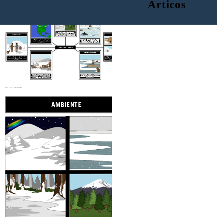
Árticos
AMBIENTE
UBICACIÓN
RECURSOS NATURALES
GENTE INDÍGENA
Viviendas
La tierra varía desde la tundra helada del círculo polar ártico hasta el bosque boreal que se encuentra al sur con sus árboles de hoja perenne y plantas con flores.
Las
auroras boreales,
auroras boreales,
son visibles en el cielo de estas regiones.
Si bien hay poca vegetación en la tundra helada del Ártico, hay muchos animales, como focas, orcas, nutrias, osos polares, caribúes / renos, águilas calvas, gansos de las nieves, lobos, liebres y zorros.
La región ártica y subártica se encuentra en el norte de Canadá, Alaska y Groenlandia. Se extiende desde el mar de Bering en el Océano Pacífico hasta el Mar de Labrador en el Océano Atlántico e incluye la Bahía de Hudson.
LA REGIÓN ÁRTICA Y SUBÁRTICA
ROPA E INVENCIONES
TRADICIONES
Los pueblos indígenas de la región ártica incluyen a los inuit, aleut y yu'pik.
Los pueblos indígenas de la región subártica incluyen
Athabascan
Dene)
Cree
Ojibwa
Atikamekw
Innu
Beothuk
Los iglús eran refugios temporales que podían albergar hasta 20 personas, hechos de nieve compacta y hielo. La temperatura interior podría alcanzar los 60 grados. En verano se construyó un Tipi con pieles de animales.
Los perros tiraron de trineos, llevaron mochilas y ayudaron a cazar
La ropa como abrigos, sombreros y mukluks estaba hecha de piel. Las gafas de nieve talladas en madera, hueso o marfil protegían los ojos del resplandor del sol / nieve. Los trineos tirados por perros, los kayaks y los umiaks se utilizaban para el transporte y la caza.
Los cazadores dan muchas gracias a la "diosa del mar" y otros espíritus antes y después de una cacería. Nunca se desperdició ninguna parte de un animal.
Create your own at Storyboard That
AMBIENTE
RECURSOS 