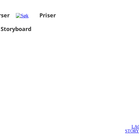
rser
Priser
 Storyboard
LA
STOR