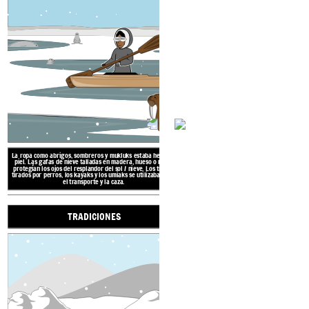
albergar hasta 20 perso
compacta y hielo. La temp
alcanzar los 60 grados. En
Tipi con pieles
La tierra varía desde la t
polar ártico hasta el 
encuentra al sur con sus á
plantas con flores.
Las
aur
boreales,
son visibles en el
La región ártica y subártica se encuentra en el
norte de Canadá, Alaska y Groenlandia. Se extiende
desde el mar de Bering en el Océano Pacífico hasta
el Mar de Labrador en el Océano Atlántico e incluye
la Bahía de Hudson.
La ropa como abrigos, sombreros y mukluks estaba hecha de
piel. Las gafas de nieve talladas en madera, hueso o marfil
LA REGIÓN ÁRTIC
protegían los ojos del resplandor del sol / nieve. Los trineos
tirados por perros, los kayaks y los umiaks se utilizaban para
el transporte y la caza.
TRADICIONES