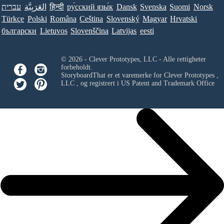
עברית
العَرَبِيَّة
हिन्दी
ру́сский язы́к
Dansk
Svenska
Suomi
Norsk
Türkçe
Polski
Româna
Ceština
Slovenský
Magyar
Hrvatski
български
Lietuvos
Slovenščina
Latvijas
eesti
© 2026 - Clever Prototypes, LLC - Alle rettigheter
forbeholdt.
StoryboardThat er et varemerke for
Clever Prototypes ,
LLC
, og registrert i US Patent and Trademark Office