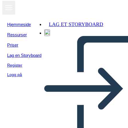
LAG ET STORYBOARD
Hjemmeside
Ressurser
Vis som
Priser
lysbildefremvisning
Lag en Storyboard
Register
Logg på
Untitled Storyboard