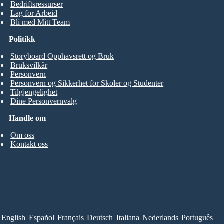
Bedriftsressurser
Lag for Arbeid
Bli med Mitt Team
Politikk
Storyboard Opphavsrett og Bruk
Bruksvilkår
Personvern
Personvern og Sikkerhet for Skoler og Studenter
Tilgjengelighet
Dine Personvernvalg
Handle om
Om oss
Kontakt oss
English
Español
Français
Deutsch
Italiana
Nederlands
Português