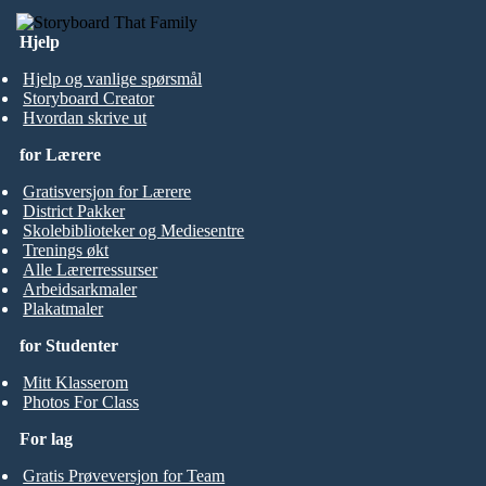
Hjelp
Hjelp og vanlige spørsmål
Storyboard Creator
Hvordan skrive ut
for Lærere
Gratisversjon for Lærere
District Pakker
Skolebiblioteker og Mediesentre
Trenings økt
Alle Lærerressurser
Arbeidsarkmaler
Plakatmaler
for Studenter
Mitt Klasserom
Photos For Class
For lag
Gratis Prøveversjon for Team