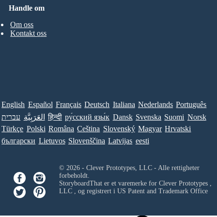
Handle om
Om oss
Kontakt oss
English
Español
Français
Deutsch
Italiana
Nederlands
Português
עברית
العَرَبِيَّة
हिन्दी
ру́сский язы́к
Dansk
Svenska
Suomi
Norsk
Türkçe
Polski
Româna
Ceština
Slovenský
Magyar
Hrvatski
български
Lietuvos
Slovenščina
Latvijas
eesti
© 2026 - Clever Prototypes, LLC - Alle rettigheter
forbeholdt.
StoryboardThat er et varemerke for
Clever Prototypes ,
LLC
, og registrert i US Patent and Trademark Office