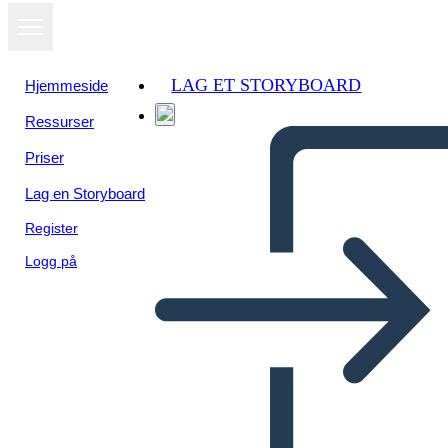
LAG ET STORYBOARD
Hjemmeside
Ressurser
Vis som
Priser
lysbildefremvisning
Lag en Storyboard
Register
Logg på