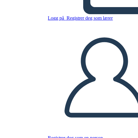
Untitled Storyboard
Logg på
Registrer deg som lærer
Kopier dette storyboardet
LAGE ET STORYBOARD
SPILLE AV LYSBILDEFREMVISNING
LES FOR MEG
Registrer deg som en person