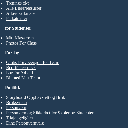
Trenings økt
Alle Lærerressurser
Arbeidsarkmaler
Plakatmaler
for Studenter
Mitt Klasserom
Photos For Class
For lag
Gratis Prøveversjon for Team
Bedriftsressurser
Lag for Arbeid
Bli med Mitt Team
Politikk
Storyboard Opphavsrett og Bruk
Bruksvilkår
Personvern
Personvern og Sikkerhet for Skoler og Studenter
Tilgjengelighet
Dine Personvernvalg