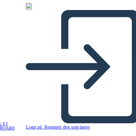
G ET
Logg på
Registrer deg som lærer
YBOARD