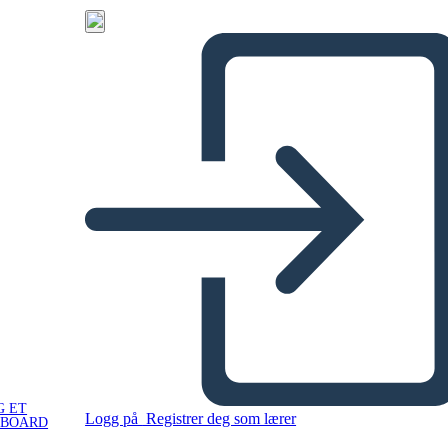
G ET
Logg på
Registrer deg som lærer
YBOARD