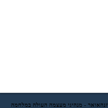
זנהאואר - מנהיגי מעצמה העולה במלחמה