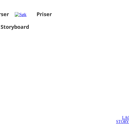
rser
Priser
 Storyboard
LA
STOR