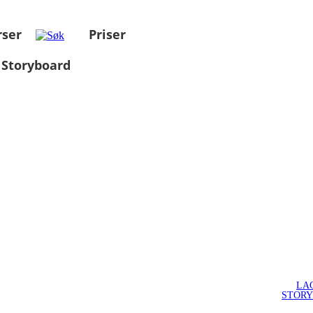
rser
Priser
 Storyboard
LA
STOR