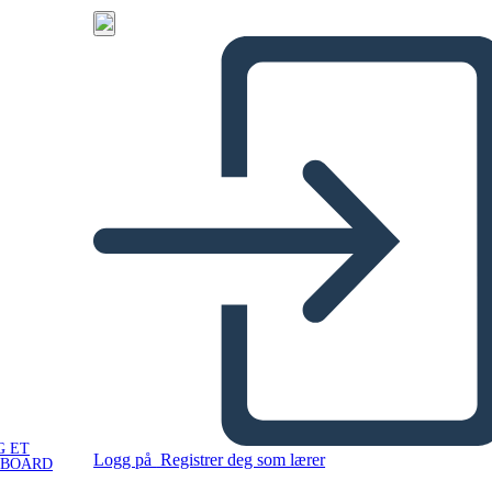
G ET
Logg på
Registrer deg som lærer
YBOARD