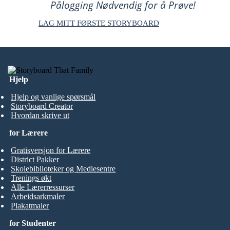
Pålogging Nødvendig for å Prøve!
LAG MITT FØRSTE STORYBOARD
Hjelp
Hjelp og vanlige spørsmål
Storyboard Creator
Hvordan skrive ut
for Lærere
Gratisversjon for Lærere
District Pakker
Skolebiblioteker og Mediesentre
Trenings økt
Alle Lærerressurser
Arbeidsarkmaler
Plakatmaler
for Studenter