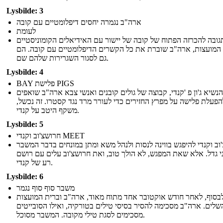
Lysbilde: 3
ארה"ב נגמרה יחסים דיפלומטיים עם קובה
לעומת
גובה להכרזה הפתוח של קובה של יישור עם האידיאלים הקומוניסטיים
המועצות, ארה"ב שוברת את כל הקשרים הדיפלומטיים עם קובה. הם
גם לסגור השגרירות שלהם שם.
Lysbilde: 4
BAY פלישת PIGS
שיא ג'ון פ 'קנדי, קבוצה של גולים קובנים ואנשי צבא ארה"ב שואפים
הפעלת פלישה על מפרץ החזירים כדי לעורר מרד נגד קסטרו. זה נכשל,
משקף היטב על קנדי.
Lysbilde: 5
חרושצ'וב וקנדי MEET
וב וקנדי להיפגש בווינה לנסות ולנהל משא ומתן במונחים בדבר המשבר
י גדל. אלא שאת המפגש, לא הולך טוב, ואת חרושצ'וב עלים עם רושם
רע של קנדי.
Lysbilde: 6
משבר סוף סוף נגמר
בסוף, לאחר חודש אוקטובר אחד מתוח מאוד, ארה"ב וברית המועצות
שלים. ארה"ב מסכימה להסיר בסיסי טילים בטורקיה, ואילו הסובייטים
מסכימים לסגת טילי מקובה. המשבר מסוכל.