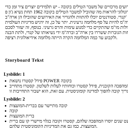
ועים מרכזיים של משבר הטילים בקובה - יש תלמידים יוצרים ציר זמן כדי
כרונולוגי להראות מה שהוביל למשבר הטילים בקובה 1962 תחת נשיא ג'ון פ
'קנדי. סטודנטים יוכלו להתוות ולהגדיר את האירועים שהובילו הן ארה"ב
ה"מ להיות על סף מלחמה גרעינית. יתר על כן, זה ידגיש מדיניות העולמית
ולות מו"מ שהתקיים כדי למנוע עימות והרס גרעיני. בנוסף, זה יעזור לסכם
ת הגוברות ששררו בין ארה"ב וברה"מ ידי נשיאותו של קנדי, ולתת הבנה
ולקבוע עד כמה המלחמה הקרה הייתה מלחמה אידיאולוגית רציפה.
Storyboard Tekst
Lysbilde: 1
פידל קסטרו נושאת POWER בקובה
הפכה הקובנית, פידל קסטרו וכוחותיו לעלות לשלטון. קסטרו מתחייב
Lysbilde: 2
קובה מתיישר עם בברית-המועצות
קובה
ברית המועצות
 שנים יוסרו המהפכה שלהם, קסטרו וקובה בגלוי מיישרי קו עם ברית
המועצות, כמו גם את המדיניות הקומוניסטית שלהם.