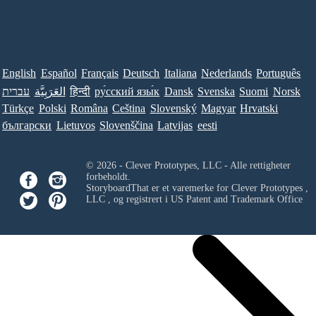
English
Español
Français
Deutsch
Italiana
Nederlands
Português
Norsk
Suomi
Svenska
Dansk
ру́сский язы́к
हिन्दी
العَرَبِيَّة
עברית
Türkçe
Polski
Româna
Ceština
Slovenský
Magyar
Hrvatski
български
Lietuvos
Slovenščina
Latvijas
eesti
© 2026 - Clever Prototypes, LLC - Alle rettigheter
forbeholdt.
StoryboardThat er et varemerke for
Clever Prototypes ,
LLC
, og registrert i US Patent and Trademark Office