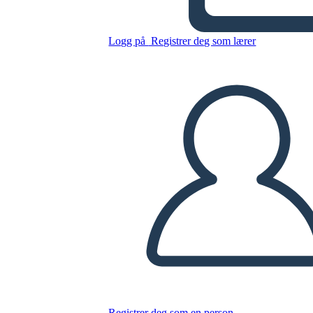
מלחמה קרה - אירועים מרכזיים
של משבר הטילים בקובה
Logg på
Registrer deg som lærer
Kopier dette storyboardet
LAGE ET STORYBOARD
SPILLE AV LYSBILDEFREMVISNING
LES FOR MEG
Registrer deg som en person