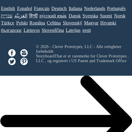
English
Español
Français
Deutsch
Italiana
Nederlands
Português
עברית
العَرَبِيَّة
हिन्दी
ру́сский язы́к
Dansk
Svenska
Suomi
Norsk
Türkçe
Polski
Româna
Ceština
Slovenský
Magyar
Hrvatski
български
Lietuvos
Slovenščina
Latvijas
eesti
© 2026 - Clever Prototypes, LLC - Alle rettigheter
forbeholdt.
StoryboardThat er et varemerke for
Clever Prototypes ,
LLC
, og registrert i US Patent and Trademark Office