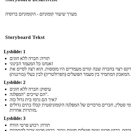
מערך שיעור קומוניזם - הקומוניזם ברוסיה
Storyboard Tekst
Lysbilde: 1
תורה: חברה ללא חוגים
אנחנו כל המעמד הבינוני!
קס רצוי בחברה שבה קווים מעמדיים היו מומסות. הוא רצה לסיים את
המאבק המתמיד בין מעמד הפועלים (הפרולטריון) לבין בעלי (בורגנות).
Lysbilde: 2
עיסוק: חברה ללא חוגים
הם שייכים "המפלגה".
איך הם גרמו בית גדול כזה?
מי סטלין, חברים מרכזיים של המפלגה הקומוניסטית קבלו בתים גדולים
מותרות אחרות.
Lysbilde: 3
תורה: רכוש פרטי הודח
רקס, רכוש פרטי עשה פועלים חשים ניכור. רכוש פרטי צריך להתקיים