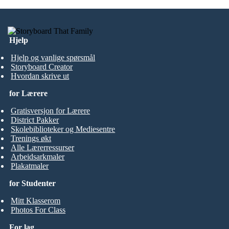
Hjelp
Hjelp og vanlige spørsmål
Storyboard Creator
Hvordan skrive ut
for Lærere
Gratisversjon for Lærere
District Pakker
Skolebiblioteker og Mediesentre
Trenings økt
Alle Lærerressurser
Arbeidsarkmaler
Plakatmaler
for Studenter
Mitt Klasserom
Photos For Class
For lag