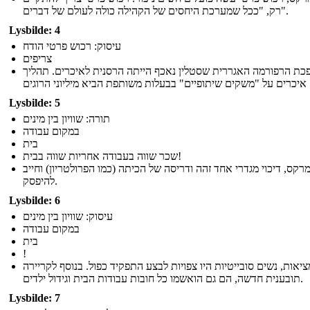
רק, "ככל שמערכת היחסים של הקהילה כולה לעולם של דברים".
Lysbilde: 4
עיסוק: רכוש פרטי הודח
צריפים
כת הרפורמה האגררית שסטלין נאכף הייתה הרסנית לאיכרים. תהליך
Lysbilde: 5
תורה: שוויון בין מינים
במקום עבודה
בית
שכר שווה בעבודה אחריות שווה בבית!
מרקס, דיכוי מגדרי אחד זהה ודריסה של הכיתה (כמו הפרולטריון) וחייב
להיפסק.
Lysbilde: 6
עיסוק: שוויון בין מינים
במקום עבודה
בית
!
יאות, נשים סובייטיות היו צפויות לבצע התפקיד כפול. בנוסף לקריירה
תובענית חדשה, הם גם הואשמו כל חובות עבודות הבית וגידול ילדים.
Lysbilde: 7