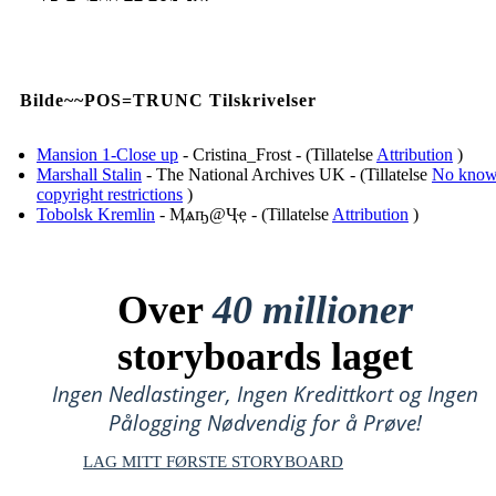
Bilde~~POS=TRUNC Tilskrivelser
Mansion 1-Close up
- Cristina_Frost - (Tillatelse
Attribution
)
Marshall Stalin
- The National Archives UK - (Tillatelse
No kno
copyright restrictions
)
Tobolsk Kremlin
- Ӎѧҧ@Ҷҿ - (Tillatelse
Attribution
)
Over
40 millioner
storyboards laget
Ingen Nedlastinger, Ingen Kredittkort og Ingen
Pålogging Nødvendig for å Prøve!
LAG MITT FØRSTE STORYBOARD