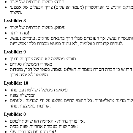
תורה: בעלות חברתית של ייצור
מרקס הרגיש כי הפרולטריון (מעמד הפועלים) צריך הבעלים של אמצעי
הייצור.
Lysbilde: 8
עיסוק: בעלות חברתית של ייצור
מהיר יותר!
 התעשייה נעשו, אך העובדים סבלו דרך בתנאים נוראים. עובדים נענשו
לעתים קרובות באלימות, לא עומד כמעט מכסות בלתי אפשריות.
Lysbilde: 9
תורה: ממשלה לא תהיה צורך זה ידעך
משרדי הממשלה סגורים
רגיש כי חברה חסרת מעמדות תשלוט עצמה. בסופו של דבר, מוסדות
השלטון לא יהיה צורך.
Lysbilde: 10
עיסוק: הממשלה שולטת עם פחד
הממשלה צופה
יצר מדינה טוטליטרית. כל תחומי החיים נשלטו על ידי המדינה - לעתים
קרובות באמצעות פחד.
Lysbilde: 0
אין צורך גדרות - האדמה הזו שייכת לכולם.
שכר שווה בעבודה אחריות שווה בבית!
אני נוסע עם החברים שלי!