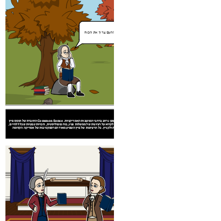
העם צריך את הכוח!
EARLY
הֶסבֵּר
ה על המתיישבים המתגוררים מוקדם אמריקה. זה נתן להם
החוברת של תומס פיין Common Sense הופצה באופן נרחב ברחבי המושבות האמריקניות.
השפעה על ממשלת EARLY
צם בתנאים שלהם. זה החדיר אמונת זכויות טבעיות ואת קולו
המתיישב לקרוא על רעיונות של ממשלות נציג, כוח פופוליסטית, וזכויות טבעיות שכלל לחיים,
לחירות ולקניין. כל הרעיונות של פיין השפיע מאוד הפרספקטיבות של אמריקה הקדומה.
זה נהדר לדעת
מישהו שאנחנו
סומכים מייצג
הכח לבחור המנהיגים
אותנו!
העם צריך את הכוח!
שלך הוא שלך!