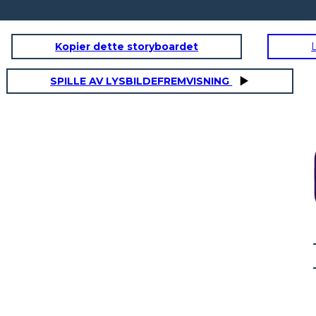
Kopier dette storyboardet
SPILLE AV LYSBILDEFREMVISNING
השפעה על ממשלת 