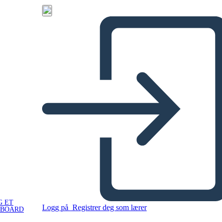
G ET
Logg på
Registrer deg som lærer
YBOARD