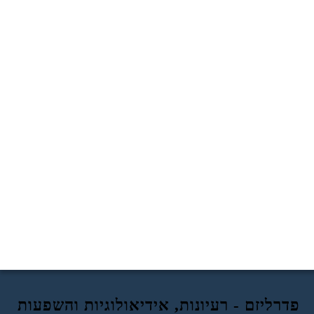
פדרליזם - רעיונות, אידיאולוגיות והשפעות