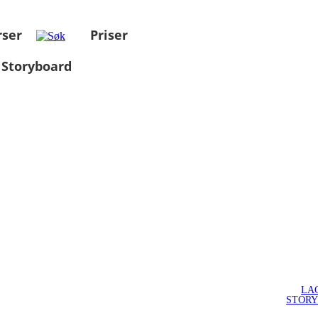
rser
Priser
 Storyboard
LA
STOR