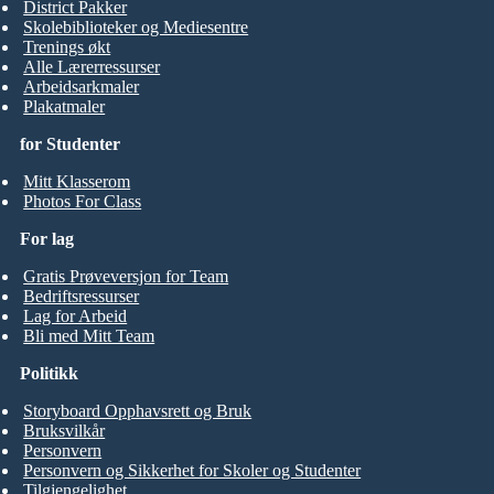
District Pakker
Skolebiblioteker og Mediesentre
Trenings økt
Alle Lærerressurser
Arbeidsarkmaler
Plakatmaler
for Studenter
Mitt Klasserom
Photos For Class
For lag
Gratis Prøveversjon for Team
Bedriftsressurser
Lag for Arbeid
Bli med Mitt Team
Politikk
Storyboard Opphavsrett og Bruk
Bruksvilkår
Personvern
Personvern og Sikkerhet for Skoler og Studenter
Tilgjengelighet