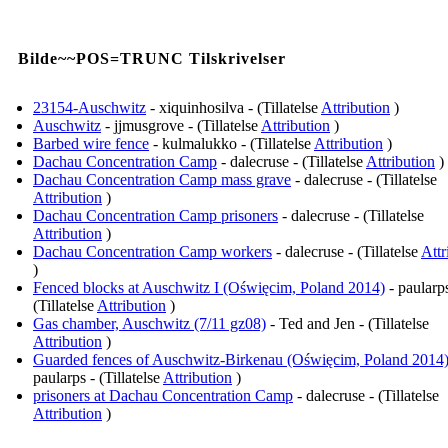
Bilde~~POS=TRUNC Tilskrivelser
23154-Auschwitz
- xiquinhosilva - (Tillatelse
Attribution
)
Auschwitz
- jjmusgrove - (Tillatelse
Attribution
)
Barbed wire fence
- kulmalukko - (Tillatelse
Attribution
)
Dachau Concentration Camp
- dalecruse - (Tillatelse
Attribution
)
Dachau Concentration Camp mass grave
- dalecruse - (Tillatelse
Attribution
)
Dachau Concentration Camp prisoners
- dalecruse - (Tillatelse
Attribution
)
Dachau Concentration Camp workers
- dalecruse - (Tillatelse
Attr
)
Fenced blocks at Auschwitz I (Oświęcim, Poland 2014)
- paularps
(Tillatelse
Attribution
)
Gas chamber, Auschwitz (7/11 gz08)
- Ted and Jen - (Tillatelse
Attribution
)
Guarded fences of Auschwitz-Birkenau (Oświęcim, Poland 2014
paularps - (Tillatelse
Attribution
)
prisoners at Dachau Concentration Camp
- dalecruse - (Tillatelse
Attribution
)