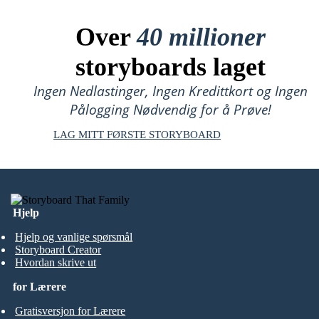
Over
40 millioner
storyboards laget
Ingen Nedlastinger, Ingen Kredittkort og Ingen
Pålogging Nødvendig for å Prøve!
LAG MITT FØRSTE STORYBOARD
Hjelp
Hjelp og vanlige spørsmål
Storyboard Creator
Hvordan skrive ut
for Lærere
Gratisversjon for Lærere