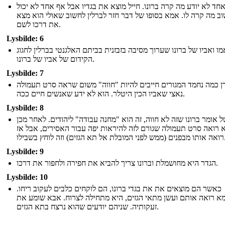
חד לא יודע מה קרה ברונו. חייל מוצא את בגדיו אבל אף אחד לא יכול
ב מה קרה לו. אמא בסופו של דבר חזר לברלין לחשוב שאולי הוא מצא
את דרכו לשם.
Lysbilde: 6
מו ואביו של ברונו שערוך מסיבה בזבזנית בביתם האלגנטי בברלין לחגוג
הקידום של אביו של ברונו.
Lysbilde: 7
דן כמה נחמד המגורים חייבים להיות "חווה" משום שראה סרט תעמולה
נאצי שאביו הכין היטלר. הוא לא ידע שאנשים חיים ככה.
Lysbilde: 8
ל אומר ברונו שזה לא חווה, זה הוא "מחנה עבודה" ליהודים. לאחר מכן
 רואה סרט תעמולה שגורם לזה להיראות יפה עבור האסירים, אבל אז
לת אל תא הגזים) וזה לוחץ בשבילו
Lysbilde: 9
הגדר היא מחושמלת וברונו צריך להביא את חפירה ולחפור את דרכו.
Lysbilde: 10
כאשר הם מוצאים את את בגדי ברונו, הם לוקחים כלבים לעקוב ריחו.
 רואה אותם ועשן מתאי הגזים, היא מתחילה לצרוח. אבא שומע את
זעקותיה. שניהם יודעים שהוא נרצח בתא הגזים.