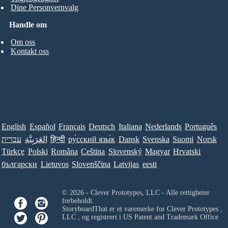
Dine Personvernvalg
Handle om
Om oss
Kontakt oss
English
Español
Français
Deutsch
Italiana
Nederlands
Português
עברית
العَرَبِيَّة
हिन्दी
ру́сский язы́к
Dansk
Svenska
Suomi
Norsk
Türkçe
Polski
Româna
Ceština
Slovenský
Magyar
Hrvatski
български
Lietuvos
Slovenščina
Latvijas
eesti
© 2026 - Clever Prototypes, LLC - Alle rettigheter
forbeholdt.
StoryboardThat er et varemerke for
Clever Prototypes ,
LLC
, og registrert i US Patent and Trademark Office