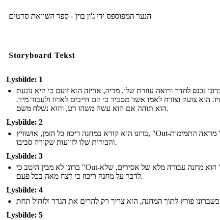
הנער המפוספס ידי ג'ון בוין - ספר השוואת סרטים
Storyboard Tekst
Lysbilde: 1
רונו נכנס לחדר ורואה עוזרת שלו, מריה, אריזה הוא זועם כי היא נוגעת
יו. הוא צועק וצורח לאמו אשר מסביר כי הם חייבים לארוז ולעבור מיד
הוא תוהה אם הוא עשה משהו רע, והוא נשלח משם.
Lysbilde: 2
ברונו הוא קורא במחנה ריכוז כל הזמן, אושוויץ, "Out-עם," מראה התמימות
והבורות שלו לזוועות שקורה סביבו.
Lysbilde: 3
ברונו לא מבין היטב כי "Out-עם" הוא מחנה עבודה מלא של אסירים, שלא
לדבר על מחנה ריכוז כי רצח מאה בכל פעם.
Lysbilde: 4
הגדר ולזחול תחת
Lysbilde: 5