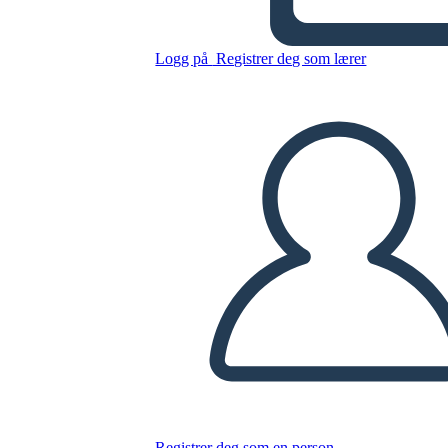
הנער המפוספס - השוואה בספר
אל הקולנוע
Logg på
Registrer deg som lærer
Kopier dette storyboardet
LAGE ET STORYBOARD
SPILLE AV LYSBILDEFREMVISNING
LES FOR MEG
Registrer deg som en person