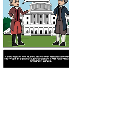
הם לא רוצים להילחם, אבל הם כבר ניסו להזהיר את הבריטים. זה מראה את הבעיות שהצטברו
במשך הזמן. המלך לא יכול לקחת חירויות מרחבי אוקיינוס. אני מסכים כי שליט לא צריך לשלוט
באנשים כך גיאוגרפית רחוק.