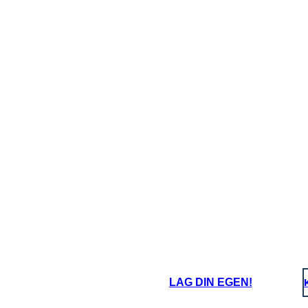
ת המתיישבים ואת המושבות סבלו. עכשיו הם צריכים
ם רואים לנכון. אני מסכים עם זה, כי עריצות מונעות
oard That
LAG DIN EGEN!