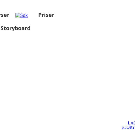
rser
Priser
 Storyboard
LA
STOR