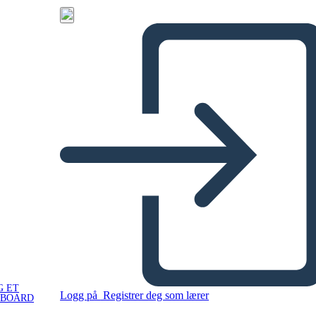
G ET
Logg på
Registrer deg som lærer
YBOARD