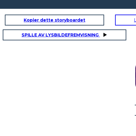
Kopier dette storyboardet
SPILLE AV LYSBILDEFREMVISNING
קטע 3
איך אנחנו יכולים
לשלוט המתיישבים
האלה ?!
המלך אינו מאושר
...
אב
"גם יש לנו זמן שרציתי ב תשומת אחיהם הבריטי שלנו. הזהרנו אותם מפעם לפעם על ניסיונות
של המחוקק שלהם להאריך השיפוט unwarrantable מעלינו. יש לנו הזכיר להם את נסיבות