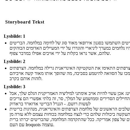
Storyboard Tekst
Lysbilde: 1
טים השתמשו בסגנון אירופאי מאוד סוג של לחימה במלחמה. הבריטים
יו נלחמים במערך ליניארי והוגדרו על ידי המעיילים האדומים הבוהקים
שלהם, אשר נראו בקלות על ידי אויבים אפילו במדבר צפוף.
Lysbilde: 2
רפתים התאימו את הטקטיקה האינדיאנית גרילה במלחמה. הצרפתים
כו על הסוואה להיטמע בסביבה, מה שהופך אותו מאוד קשה אויביהם
לזהות אותם בקרב.
Lysbilde: 3
ט: אכן עשוי להיות אויב אימתני למיליציה האמריקנית הגלם שלך, אבל
החיילים הסדירים וממושמע של המלך, סר, זה בלתי אפשרי הם צריכים
לעשות רושם. - הגנרל הבריטי אדוארד בראדוק
לבים הראשונים של מלחמת הצרפתים והאינדיאנית, מנהיגות בריטית
עקשה ביכולות שלהם כדי לנצח במלחמה בכוחות עצמם ללא עזרה מן
 של צפון אמריקה. ככל שהתקדמה המלחמה, שהבריטים יכרתו ברית
עם העם Iroquois עוצמה.