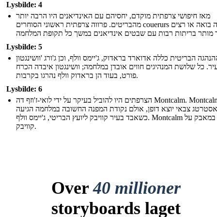
Lysbilde: 4
מאז חיפושי צרפתית מוקדם, יחסיהם עם האינדיאנים היו הרבה יותר
מהבריטים. פרווה צרפתית ראשוני הסוחרים couerurs דה בואה או רצים
Lysbilde: 5
הנהגה הבריטית כללה אדוארד בראדוק, ג'יימס וולף, וכן ג'ורג 'וושינגטון
יר. כל שלושת המנהיגים חווים אובדן במלחמה; וושינגטון איבדה הכרח
פורט, בעוד הן בראדוק וולף נהרגו בקרבות.
Lysbilde: 6
הצרפתים היו להוביל בעיקר על ידי לואי-ז'וזף דה Montcalm. Montcalm היה
סטרטג צבאי יוצא דופן, אולם נקודת המפנה החשובה במלחמה הגיעה
כשאבד בעיר קוויבק ליועץ הבריטי, ג'יימס וולף. Montcalm נהרג במאבק על
קוויבק.
Over
40 millioner
storyboards laget