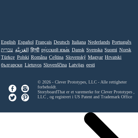
English
Español
Français
Deutsch
Italiana
Nederlands
Português
עברית
العَرَبِيَّة
हिन्दी
ру́сский язы́к
Dansk
Svenska
Suomi
Norsk
Türkçe
Polski
Româna
Ceština
Slovenský
Magyar
Hrvatski
български
Lietuvos
Slovenščina
Latvijas
eesti
© 2026 - Clever Prototypes, LLC - Alle rettigheter
forbeholdt.
StoryboardThat er et varemerke for
Clever Prototypes ,
LLC
, og registrert i US Patent and Trademark Office