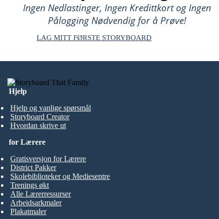
Ingen Nedlastinger, Ingen Kredittkort og Ingen
Pålogging Nødvendig for å Prøve!
LAG MITT FØRSTE STORYBOARD
Hjelp
Hjelp og vanlige spørsmål
Storyboard Creator
Hvordan skrive ut
for Lærere
Gratisversjon for Lærere
District Pakker
Skolebiblioteker og Mediesentre
Trenings økt
Alle Lærerressurser
Arbeidsarkmaler
Plakatmaler