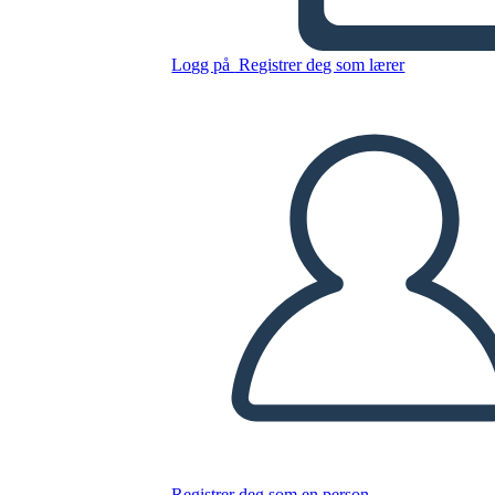
הצרפתים vs הבריטי
Logg på
Registrer deg som lærer
Kopier dette storyboardet
LAGE ET STORYBOARD
SPILLE AV LYSBILDEFREMVISNING
LES FOR MEG
Registrer deg som en person