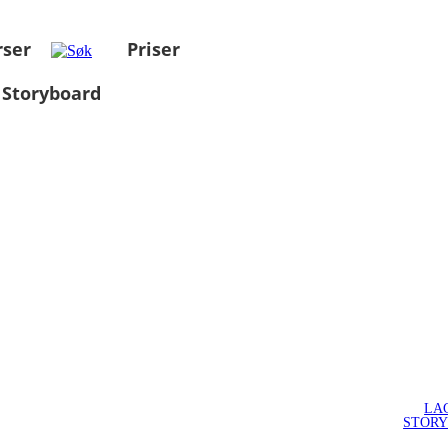
rser
Priser
 Storyboard
LA
STOR