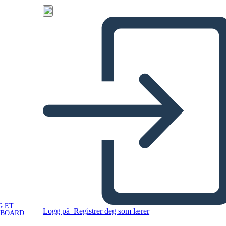
G ET
Logg på
Registrer deg som lærer
YBOARD