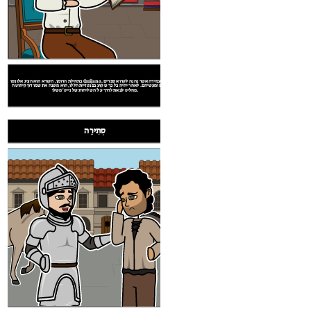
פנסה על 'שליחותו של נייט'. בעולם כבר לא נשלט על ידי ערכים של
בתחילת הרומן, הקורא הוא הציג אלונסו Quijano, גבר בגיל העמידה אשר נהנה לקרוא ספרים
כדי להראות אופי האבירים שלו לעולם. עם זאת, מתברר כי קיחוטה
על אבירים ומעשיהם. לאחר יהיה כל כך שקוע בפנטזיות הללו, הוא משנה את שמו דון קיחוטה
מחליט לצאת לדרך על 'השליחות של נייט' משלו.
ACTION בירידה
סְתִירָה
ACTION נופל
רגע השיא