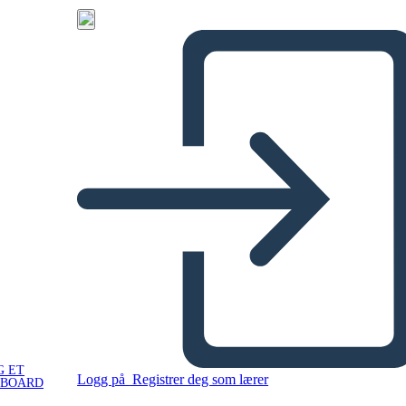
G ET
Logg på
Registrer deg som lærer
YBOARD