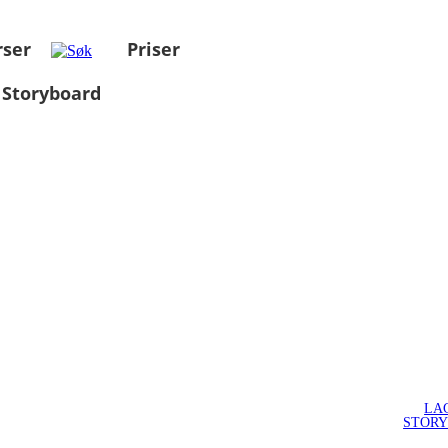
rser
Priser
 Storyboard
LA
STOR