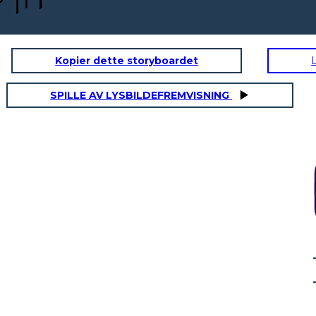
Kopier dette storyboardet
SPILLE AV LYSBILDEFREMVISNING
ACTION בירידה