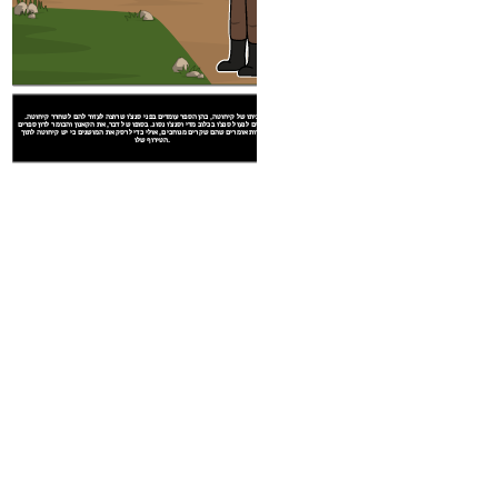
בדרך לביתו של קיחוטה, כהן הספר עומדים בפני סנצ'ו שרוצה לעזור להם לשחרר קיחוטה.
הספר מאיים לנעול סנצ'ו בכלוב מדי וסנצ'ו נסוג. בסופו של דבר, את הקאנון והכומר לדון ספרים
על האבירות אומרים שהם שקרים מגוחכים, אולי כדי לרסק את המושגים כי יש קיחוטה לתוך
הטירוף שלו.
ישוט מתאחד בטעות שני זוגות שכולים. Cardenio עם
לגזרים על ידי ההונאות של פרדיננד. ארבעת
Create your own at Storyb