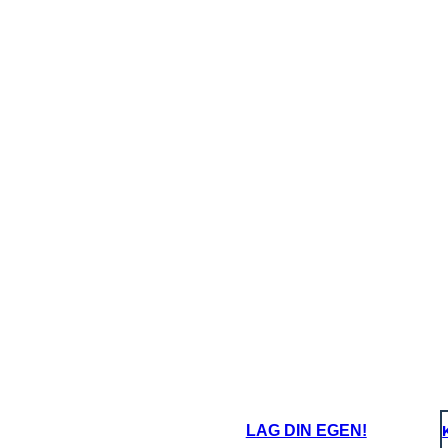
עלינו להשתחרר
מרודנות!
קטע זה מצהיר כי אם ממשלה לא עובדת
משמעות הדבר היא כי בגלל הממשלה המ
המתיישב יש זכות להפיל אותו וליצור ממשלה חדשה, טובה יותר.
LAG DIN EGEN!