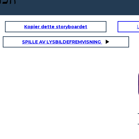
Kopier dette storyboardet
SPILLE AV LYSBILDEFREMVISNING
"ההיסטוריה של ההווה מלך בריטניה היא היסטוריה של פציעות חוזרות ונשנות
usurpations, שיש ב מושא ישיר להקמת עריצות מוחלטת על אלה הברית."