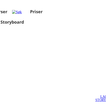
rser
Priser
 Storyboard
LA
STOR