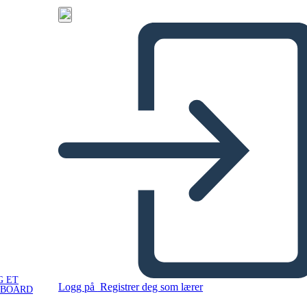
G ET
Logg på
Registrer deg som lærer
YBOARD