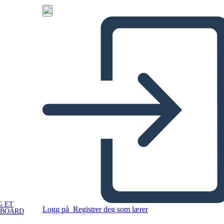
G ET
Logg på
Registrer deg som lærer
YBOARD