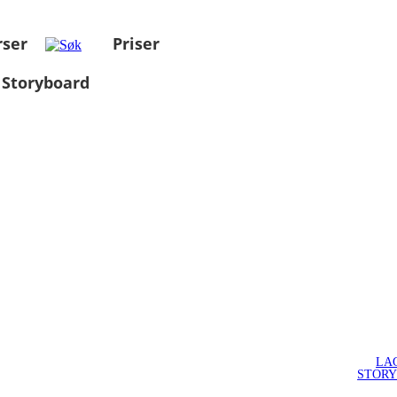
rser
Priser
 Storyboard
LA
STOR