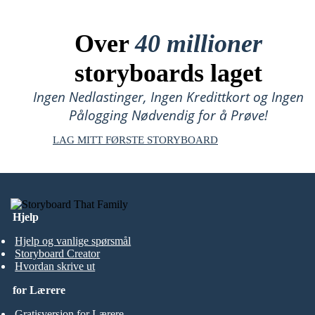
Over
40 millioner
storyboards laget
Ingen Nedlastinger, Ingen Kredittkort og Ingen
Pålogging Nødvendig for å Prøve!
LAG MITT FØRSTE STORYBOARD
Hjelp
Hjelp og vanlige spørsmål
Storyboard Creator
Hvordan skrive ut
for Lærere
Gratisversjon for Lærere