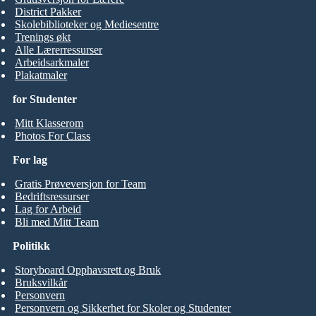
District Pakker
Skolebiblioteker og Mediesentre
Trenings økt
Alle Lærerressurser
Arbeidsarkmaler
Plakatmaler
for Studenter
Mitt Klasserom
Photos For Class
For lag
Gratis Prøveversjon for Team
Bedriftsressurser
Lag for Arbeid
Bli med Mitt Team
Politikk
Storyboard Opphavsrett og Bruk
Bruksvilkår
Personvern
Personvern og Sikkerhet for Skoler og Studenter