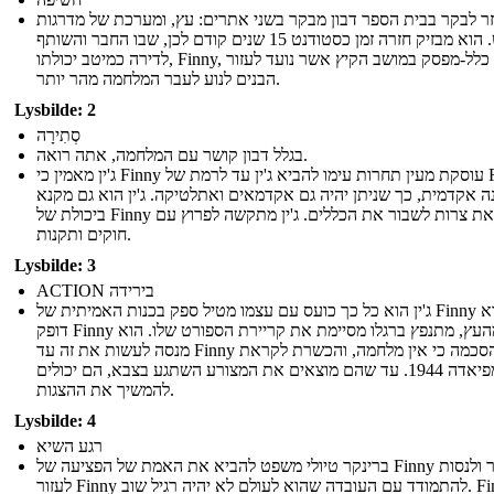
חוזר לבקר בבית הספר דבון מבקר בשני אתרים: עץ, ומערכת של מדרגות
שיש. הוא מבזיק חזרה זמן כסטודנט 15 שנים קודם לכן, שבו החבר והשותף
לדירה כמיטב יכולתו, Finny, הוא כלל-מפסק במושב הקיץ אשר נועד לעזור
הבנים לנוע לעבר המלחמה מהר יותר.
Lysbilde: 2
סְתִירָה
בגלל דבון קושר עם המלחמה, אתה רואה.
ג'ין מאמין כי Finny עוסקת מעין תחרות עימו להביא ג'ין עד לרמת של Finny
ה אקדמית, כך שניתן יהיה גם אקדמאים ואתלטיקה. ג'ין הוא גם מקנא
ביכולת של Finny לצאת צרות לשבור את הכללים. ג'ין מתקשה לפרוץ עם
חוקים ותקנות.
Lysbilde: 3
ACTION בירידה
ג'ין הוא כל כך כועס עם עצמו מטיל ספק בכנות האמיתית של Finny שהוא
דופק Finny מהעץ, מתנפץ ברגלו מסיימת את קריירת הספורט שלו. הוא
מנסה לעשות את זה עד Finny ידי הסכמה כי אין מלחמה, והכשרת לקראת
האולימפיאדה 1944. עד שהם מוצאים את המצורע השתגע בצבא, הם יכולים
להמשיך את ההצגות.
Lysbilde: 4
רגע השיא
ברינקר טיולי משפט להביא את האמת של הפציעה של Finny לאור ולנסות
לעזור Finny להתמודד עם העובדה שהוא לעולם לא יהיה רגיל שוב. Finny כל