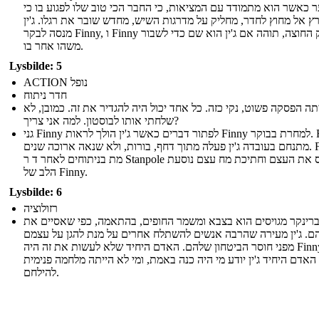
 כאשר הוא מתמודד עם המציאות, כי החבר הכי טוב שלו לפגוע בו כי
ץ אל מחוץ לחדר, מחליק על מדרגות השיש, מחדש שובר את רגלו. ג'ין
מנסה לבקר Finny, ו Finny הפריק החוצה, תוהה אם ג'ין הוא שם כדי לשבור
משהו אחר בו.
Lysbilde: 5
ACTION נופל
חדר ניתוח
יתה הפסקה פשוט, נקי כזה. כל אחד יכול היה להגדיר את זה. כמובן, לא
שלחתי אותו לבוסטון. למה אני צריך?
גני Finny לפתור דברים כאשר ג'ין הולך לראות Finny למחרת בבוקר. Finny
מתנחם בעובדה ג'ין פעלה מתוך דחף, בורות, ולא שנאה ארוכה שנים. Finny
מת בניתוחים לאחר ד ר Stanpole מאפס את העצם וחתיכת מח עצם נוסעת
הלב של Finny.
Lysbilde: 6
רזולוציה
 ברינקר מגויסים הוא בצבא ומשמר החופים, בהתאמה, כפי שאסיים את
הם. ג'ין מעירה שהרבה אנשים להשתלח אחרים על מנת להגן על עצמם
מפני חוסר הביטחון שלהם. האדם היחיד שלא לעשות את זה היה Finny: הוא
האדם היחיד ג'ין יודע מי היה כנה באמת, ומי לא הייתה מלחמה פנימית
להילחם.