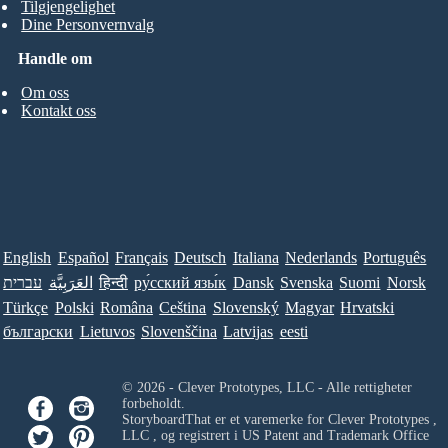
Tilgjengelighet
Dine Personvernvalg
Handle om
Om oss
Kontakt oss
English
Español
Français
Deutsch
Italiana
Nederlands
Português
עברית
العَرَبِيَّة
हिन्दी
ру́сский язы́к
Dansk
Svenska
Suomi
Norsk
Türkçe
Polski
Româna
Ceština
Slovenský
Magyar
Hrvatski
български
Lietuvos
Slovenščina
Latvijas
eesti
© 2026 - Clever Prototypes, LLC - Alle rettigheter
forbeholdt.
StoryboardThat er et varemerke for
Clever Prototypes ,
LLC
, og registrert i US Patent and Trademark Office