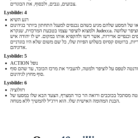
צבועים, גנבים, ולבסוף, את הבוגדים.
Lysbilde: 4
רגע השיא
ו של המסע שלהם מגיע כשהם נכנסים למעגל התחתון ביותר בגיהינום
ולמצוא לוציפר עצמו בטבעת המרכזית, שנקרא Judecca. יש לוציפר שלושה
ים וכנפיים אדירות, אשר דשו ולהקפיא אותו במקום. יש לו יהודה איש
יות, ברוטוס קסיוס בשלוש הפיות שלו, כל שם משום שלא היו בוגדניים
אדוניהם.
Lysbilde: 5
ACTION נופל
ל ודנטה לטפס על לוציפר ולמטה, להעביר את מרכז הכובד, עד שהם סוף
סוף מחוץ לגיהינום.
Lysbilde: 6
רזולוציה
טה מסתכל בכוכבים ורואה הר כור המצרף, הצעד הבא שלו במסעו של
הבנת המהומה האישית שלו. הוא וירג'יל להמשיך ללא מנוחה.