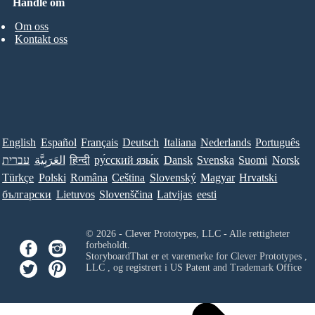
Handle om
Om oss
Kontakt oss
English
Español
Français
Deutsch
Italiana
Nederlands
Português
עברית
العَرَبِيَّة
हिन्दी
ру́сский язы́к
Dansk
Svenska
Suomi
Norsk
Türkçe
Polski
Româna
Ceština
Slovenský
Magyar
Hrvatski
български
Lietuvos
Slovenščina
Latvijas
eesti
© 2026 - Clever Prototypes, LLC - Alle rettigheter
forbeholdt.
StoryboardThat er et varemerke for
Clever Prototypes ,
LLC
, og registrert i US Patent and Trademark Office