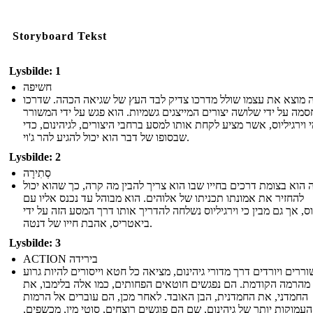
Storyboard Tekst
Lysbilde: 1
חשיפה
 מוצא את עצמו שולל מדרכו צדיק לבד העץ של שגיאה הכהה. שדרכו
סמה על ידי שלושה יצורים המייצגים גשמיות. הוא פגש על ידי המשורר
 וירגיליוס, אשר מציע לקחת אותו למסע ברחבי היצורים, לגיהינום, כדי
שבסופו של דבר הוא יכול להגיע להר ג'וי.
Lysbilde: 2
סְתִירָה
 הוא בצומת דרכים בחייו שבו הוא צריך להבין מה קרה, כך שהוא יכול
להחזיר את אמונתו תכניתו של אלוהים. הוא מבוהל עד נכנס אליו עם
יוס, אך גם מבין כי וירגיליוס נשלחה להדריך אותו דרך המסע הזה על ידי
ביאטריס, אהבת חייו של דנטה.
Lysbilde: 3
ACTION בירידה
ררים ויורדים דרך מדורי גיהינום, מציאה כל חטא וייסורים להיות גרוע
 מהרמה הקודמת. הם נפגשים חוטאים הפחותים, כמו אלה בלימבו, את
החמדני, את החמדנית, הבן האובד. לאחר מכן, הם עוברים אל הרמות
העמוקות יותר של גיהינום, שם הם פוגשים רוצחים, סוטי מין, מכשפים,