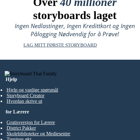
Over
40 millioner
storyboards laget
Ingen Nedlastinger, Ingen Kredittkort og Ingen
Pålogging Nødvendig for å Prøve!
LAG MITT FØRSTE STORYBOARD
Hjelp
Hjelp og vanlige spørsmål
Storyboard Creator
Hvordan skrive ut
for Lærere
Gratisversjon for Lærere
District Pakker
Skolebiblioteker og Mediesentre
Trenings økt