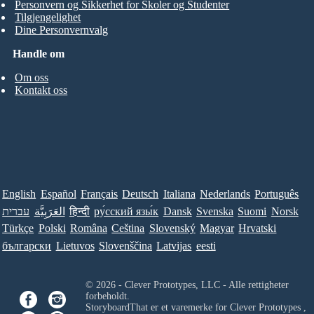
Personvern og Sikkerhet for Skoler og Studenter
Tilgjengelighet
Dine Personvernvalg
Handle om
Om oss
Kontakt oss
English
Español
Français
Deutsch
Italiana
Nederlands
Português
עברית
العَرَبِيَّة
हिन्दी
ру́сский язы́к
Dansk
Svenska
Suomi
Norsk
Türkçe
Polski
Româna
Ceština
Slovenský
Magyar
Hrvatski
български
Lietuvos
Slovenščina
Latvijas
eesti
© 2026 - Clever Prototypes, LLC - Alle rettigheter
forbeholdt.
StoryboardThat er et varemerke for
Clever Prototypes ,