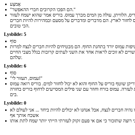
אֶמצַע
"הם הפכו הקרובים חברי ההאפשר."
ריס, הלוויתן, עולה מן המים מברך עמוס. בוריס אמר שהוא ישמח לעזור
 לחזור לארץ. הם מדברים ומדברים על מסעם ובמהירות להיות חברים
הכי טובים.
Lysbilde: 5
סוֹף
יפות עמוס יורד בתחנת החוף. הם מבטיחים להיות חברים לנצח למרות
יים לא זוכים לראות אחד את השני לעתים קרובות בגלל מצבי החיים
שלהם.
Lysbilde: 6
סוֹף
"עמוס, תעזור לי!"
ריקן שוטף בוריס על החוף והוא לא יכול לחזור למים. בוריס רואה עמוס
 לעזרה. עמוס בורח וחוזר עם שני פילים המסייעים לדחוף בוריס בחזרה
בים.
Lysbilde: 0
 נהיה חברים לנצח, אבל אנחנו לא יכולים להיות ביחד ... אני לעולם לא
אשכח אותך אף