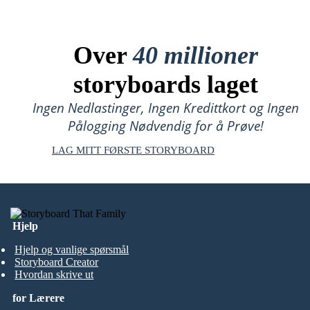
Over
40 millioner
storyboards laget
Ingen Nedlastinger, Ingen Kredittkort og Ingen
Pålogging Nødvendig for å Prøve!
LAG MITT FØRSTE STORYBOARD
Hjelp
Hjelp og vanlige spørsmål
Storyboard Creator
Hvordan skrive ut
for Lærere