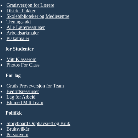
Gratisversjon for Lærere
District Pakker
Skolebiblioteker og Mediesentre
Trenings økt
Alle Lærerressurser
Arbeidsarkmaler
Plakatmaler
for Studenter
Mitt Klasserom
Photos For Class
For lag
Gratis Prøveversjon for Team
Bedriftsressurser
Lag for Arbeid
Bli med Mitt Team
Politikk
Storyboard Opphavsrett og Bruk
Bruksvilkår
Personvern