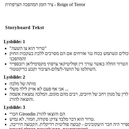
ציר הזמן המהפכה הצרפתית - Reign of Terror
Storyboard Tekst
Lysbilde: 1
"טרור הוא צו השעה"
יכולים ונשתמש בכוח נגד אזרחים אם הם מסרבים ללכת בעקבות החוק
המהפכני!
הטרור החלה כאשר עורך דין ופוליטיקאי צרפתי מקסימיליאן רובספייר
השתלטו על הוועד-לשלום-הציבור וקבע כדיקטטור.
Lysbilde: 2
מותה של מלכה
אני אף פעם לא אזיק לילד משלי ...
לדין על מגוון רחב של חיובים, רבים מהם מוגזם, המלכה נמצאת אשמה
והוצאה להורג.
Lysbilde: 3
חברי Girondin הם והוצאו להורג
טרור הוא דבר מלבד צדק: פקודה, חמור, לא גמיש.
ספייר היה חבר היעקובינים - קבוצה פוליטית רדיקלית. הקבוצה היריבה