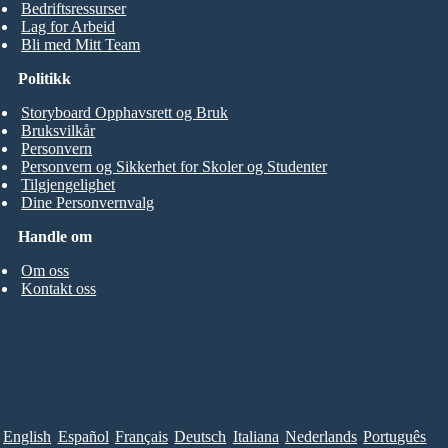
Bedriftsressurser
Lag for Arbeid
Bli med Mitt Team
Politikk
Storyboard Opphavsrett og Bruk
Bruksvilkår
Personvern
Personvern og Sikkerhet for Skoler og Studenter
Tilgjengelighet
Dine Personvernvalg
Handle om
Om oss
Kontakt oss
English
Español
Français
Deutsch
Italiana
Nederlands
Português