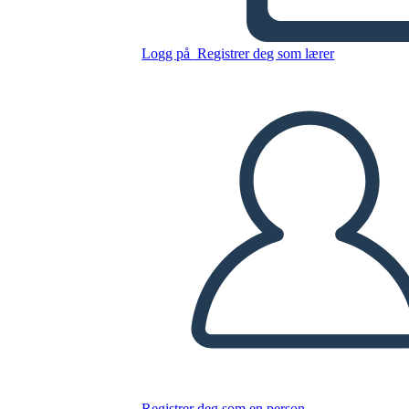
Terror ציר הזמן
Logg på
Registrer deg som lærer
Kopier dette storyboardet
LAGE ET STORYBOARD
SPILLE AV LYSBILDEFREMVISNING
LES FOR MEG
Registrer deg som en person