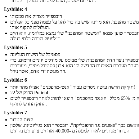
הז'ירונדיסטים, הפכו למטרות במהלך "הטרור".
Lysbilde: 4
רובספייר מצדיק את סמכותו
שטר מהפכני, הוא מדינה שיש בה כדי להגן על עצמה מפני כל הפלגים
העלולים לתקוף אותו.
ובספייר טוען שמאז "המשטר המהפכני" שלו נמצא במלחמה, הוא חייב
"לפעול בצורה בלתי רגילה".
Lysbilde: 5
פסטיבל של הישות העליונה
בספייר נוצר הדת המהפכנית שלו מבוסס על מודלים יווניים ורומים. כדי
"ת" מערכת האמונות החדשה הזו הוא ארגן פסטיבל מסיבי, מעורבים
הר מעשה ידי אדם, אשר ניהל.
Lysbilde: 6
חקיקה חדשה עושה ניסויים עבור "אנטי-מהפכנים" אפילו מהר יותר!
החוק של 22 Prairial
למעלה מ -65% מכלל "האנטי-מהפכנים" הוצאו להורג לאחר רובספייר לשים
החוק החדש לתוקף.
Lysbilde: 7
קצות הטרור
ואשם בכך "פשעים נגד הרפובליקה". רובספייר הוא בגיליוטינה. שלטון
הטרור מסתיים לאחר למעלה מ -40,000 אזרחים צרפתים נהרגים.