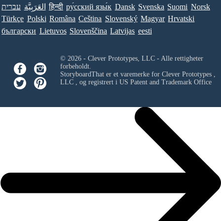
עברית
العَرَبِيَّة
हिन्दी
ру́сский язы́к
Dansk
Svenska
Suomi
Norsk
Türkçe
Polski
Româna
Ceština
Slovenský
Magyar
Hrvatski
български
Lietuvos
Slovenščina
Latvijas
eesti
© 2026 - Clever Prototypes, LLC - Alle rettigheter
forbeholdt.
StoryboardThat er et varemerke for
Clever Prototypes ,
LLC
, og registrert i US Patent and Trademark Office