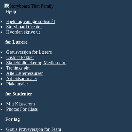
Hjelp
Hjelp og vanlige spørsmål
Storyboard Creator
Hvordan skrive ut
for Lærere
Gratisversjon for Lærere
District Pakker
Skolebiblioteker og Mediesentre
Trenings økt
Alle Lærerressurser
Arbeidsarkmaler
Plakatmaler
for Studenter
Mitt Klasserom
Photos For Class
For lag
Gratis Prøveversjon for Team