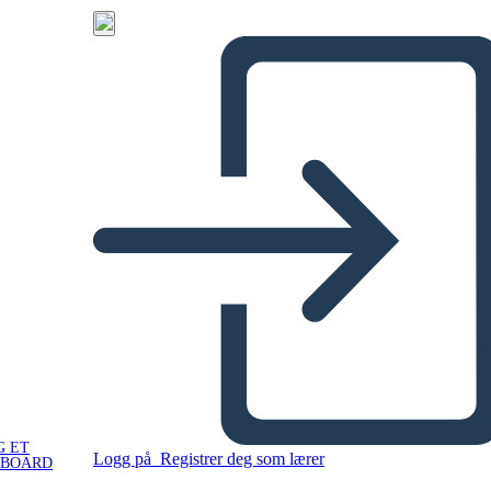
G ET
Logg på
Registrer deg som lærer
YBOARD