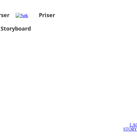
rser
Priser
 Storyboard
LA
STOR