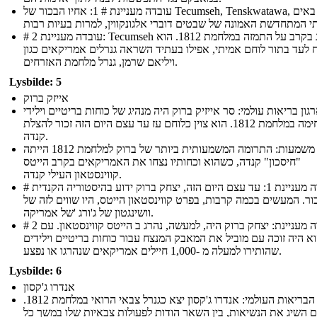
עובדה מעניינת # 1: אחיו הבכור של Tecumseh, Tenskwatawa, יוסדים באים
# 2 עובדה מעניינת: Tecumseh נהרג בקרב על התמזה במלחמת 1812. הוא
 לעד בתור לוחם אמיתי, אפילו בעתיד השראה גנרלים אמריקאים כגון
ויליאם שרמן, גנרל מלחמת האזרחים.
Lysbilde: 5
אייזק ברוק
גון בריאות עולמי: סר אייזיק ברוק היה מנהיג של כוחות בריטיים וילידי
לחימה במלחמת 1812. הוא צוין כלוחם עז עד עצם היום הזה זכור להצלת
קנדה.
משמעות: התרומה המשמעותית ביותר של ברוק למלחמת 1812 הייתה
"חיסכון" קנדה, כשהוא וכחותיו נצחו את האמריקאים בקרב הייטס
קווינסטאון העילי קנדה.
# עובדה מעניינת 1: עד עצם היום הזה, יצחק ברוק ידוע בהיסטוריה הקנדית
ור. המעשים בכמה קרבות, בפרט קווינסטאון הייטס, היו שווים לזה של
וושינגטון של ג'ורג 'של אמריקה.
# 2 עובדה מעניינת: יצחק ברוק היה, למעשה, נהרג ב הייטס קווינסטאון. עם
וא היה זוכה עם מוביל את המאבק המנצח עבור כוחות בריטיים וילידים
שהותירו למעלה מ -1,000 חיילים אמריקאים שנהרגו או נפצע.
Lysbilde: 6
אנדרו ג'קסון
ארגון הבריאות העולמי: אנדרו ג'קסון יצא כגנרל צבאי הרואי במלחמת 1812.
ם השיג את הנשיאות, בין השאר הודות לפעולות צבאיות שלו במשך כל