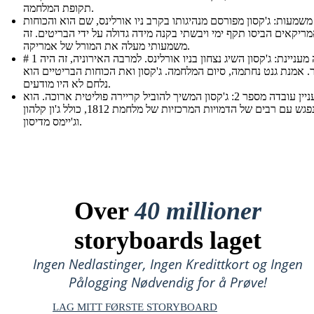
תקופת המלחמה.
משמעות: ג'קסון מפורסם מנהיגותו בקרב ניו אורלינס, שם הוא והכוחות
ריקאים הביסו תקף ימי ויבשתי בקנה מידה גדולה על ידי הבריטים. זה
משמעותי מעלה את המורל של אמריקה.
# 1 עובדה מעניינת: ג'קסון השיג נצחון בניו אורלינס. למרבה האירוניה, זה היה
. אמנת גנט נחתמה, סיום המלחמה. ג'קסון ואת הכוחות הבריטיים הוא
נלחם לא היו מודעים.
מעניין עובדה מספר 2: ג'קסון המשיך להוביל קריירה פוליטית ארוכה. הוא
נפגש עם רבים של הדמויות המרכזיות של מלחמת 1812, כולל ג'ון קלהון
וג'יימס מדיסון.
Over
40 millioner
storyboards laget
Ingen Nedlastinger, Ingen Kredittkort og Ingen
Pålogging Nødvendig for å Prøve!
LAG MITT FØRSTE STORYBOARD