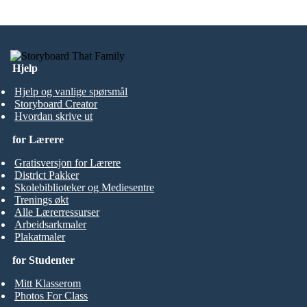
Hjelp
Hjelp og vanlige spørsmål
Storyboard Creator
Hvordan skrive ut
for Lærere
Gratisversjon for Lærere
District Pakker
Skolebiblioteker og Mediesentre
Trenings økt
Alle Lærerressurser
Arbeidsarkmaler
Plakatmaler
for Studenter
Mitt Klasserom
Photos For Class