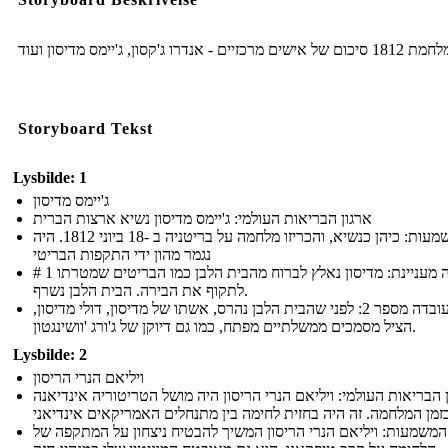
1812 סיכום של אישים מרכזיים - אנדרו ג'קסון, ג'יימס מדיסון ועוד
Storyboard Tekst
Lysbilde: 1
ג'יימס מדיסון
ארגון הבריאות העולמי: ג'יימס מדיסון נשיא ארצות הברית
המשמעות: כיהן כנשיא, והכריזו מלחמה על בריטניה ב -18 ביוני 1812. היה
נגמר מהון ידי התקפות הבריטי
# 1 עובדה מעניינת: מדיסון נאלץ לברוח מהבית הלבן כמו הבריטים שמטרתו
לתקוף את הבירה. הבית הלבן נשרף.
מעניין עובדה מספר 2: לפני שהבית הלבן נהרס, אשתו של מדיסון, דולי מדיסון,
הציל מסמכים ממשלתיים מפתח, כמו גם דיוקן של ג'ורג 'וושינגטון.
Lysbilde: 2
ויליאם הנרי הריסון
 הבריאות העולמי: ויליאם הנרי הריסון היה מושל הטריטוריה אינדיאנה
המשמעות: ויליאם הנרי הריסון המשיך להבטיח ניצחון על המתקפה של