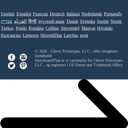
English
Español
Français
Deutsch
Italiana
Nederlands
Português
Norsk
Suomi
Svenska
Dansk
ру́сский язы́к
हिन्दी
العَرَبِيَّة
עברית
Türkçe
Polski
Româna
Ceština
Slovenský
Magyar
Hrvatski
български
Lietuvos
Slovenščina
Latvijas
eesti
© 2026 - Clever Prototypes, LLC - Alle rettigheter
forbeholdt.
StoryboardThat er et varemerke for
Clever Prototypes ,
LLC
, og registrert i US Patent and Trademark Office