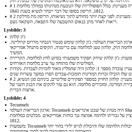
הלחימה על קרב טיפקאנו. הוא גם מאובטח המוניטין שלו כמנהיג חזק.
# 1 עובדה מעניינת: בגלל הפופולריות שלו הנובעת מנהיגותו במהלך מלחמת
1812, הריסון בסופו של דבר ייבחר לנשיא בשנת 1841.
# 2 עובדה מעניינת: לפני קצת יותר מחודש לתוך נשיאותו, הריסון מת מדלקת
ריאות לאחר מתן בנאום ההשבעה שלו הקפאה, השקאה גשם.
Lysbilde: 3
ג'ון קלהון
רגון הבריאות העולמי: ג'ון קלהון שימש סנטור הנבחר מדרום קרוליינה.
לחמה הוק, קלהון טען למלחמה עם בריטניה, תקיפים מתנחל אמריקאי
המשיך.
עות: ג'ון קלהון שיחק תפקיד משמעותי בסיוע לחץ למלחמה. הקריירה
הפוליטית שלו מתוחה עד ערב מלחמת האזרחים.
מעניין עובדה מספר 1: קלהון היה שהמליץ ​​מאוד לזכויות לעבדות. נקודות
# 2 עובדה מעניין: קלהון החזיק במספר תפקידים פוליטיים, ביניהם סגן הנשיא,
ירת המדינה, ומזכירים מלחמה. הוא גם עזר להקים את הבנק השני של
ארצות הברית.
Lysbilde: 4
Tecumseh
ארגון הבריאות העולמי: Tecumseh היה מנהיג של שבט אינדיאנים Shawnee.
ציין על גבורתו ולחימה אמיצה נגד כוחות אמריקאים. מבלטים במלחמת
1812.
משמעות: Tecumseh נודע יכולות הלחימה שלו והיכולת לגייס ילידי בחור יחד
במאבקם נגד התפשטות לבנה לתוך אדמותיהם.