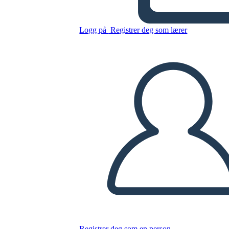
1850 אמריקה - רפורמי נגד
עבדות
Logg på
Registrer deg som lærer
Kopier dette storyboardet
LAGE ET STORYBOARD
SPILLE AV LYSBILDEFREMVISNING
LES FOR MEG
Registrer deg som en person