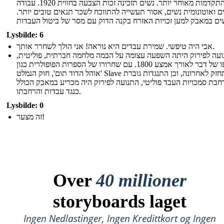
התקדמות מאוחר יותר. נשים תזכינה זכות הצבעה בחווית 1920. עבודה
 ואוטונומית נשים, אסור תעשייה להתווכח לשכר תנאים טובים יותר.
Lysbilde: 6
אבי היה טיפשי. שמירת עבדים היא נוראה! אני הולך לשחרר אותך.
עה לפירוק היתה השפעה עצומה על הבמה מלחמה חברתית, פוליטית,
בסופו של דבר לאורך אמצע 1800. עם שחרורו של הספרות הפופולרית כגון
'אוהל הדוד תום', חוק הנמלט Slave התחזק לאחרונה, וכן התנגדות גוברת
חבת סמכויות העבד פוליטי, התנועה לפירוק היה מכריע במאבק הכולל
כנגד עבדות והרחבתו.
Lysbilde: 0
זה מצער!
Over
40 millioner
storyboards laget
Ingen Nedlastinger, Ingen Kredittkort og Ingen