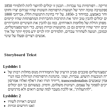
1850 אמריקה - רפורמיות נגד עבדות - תכנון זו יכולים להיוצר לתת לתלמידי
פקטיבה טובה יותר של תנועות הרפורמה השונות שהיו שניהם יצרו וחזקו
ברחבי 1800s מאוחר באמצע, במיוחד ב -1850. על ידי בחינת התנועות הללו,
ם יכולים להבין טוב יותר את התרבות החברתית המתפתחת שהיו קיימים
מפתן הדלת של מלחמת האזרחים, כמו גם להבין את השינויים החברתיים
ים יותר שהיו קיימים גם כן. מתנועות זכויות נשים, כדי הטרנסצנדטליזם,
כמובן, תנועה לשחרור עבדים, תלמידים יהיו לגייס ידע מקיף יותר של איך
אנשים רצויים ופעלו על שינוי.
Storyboard Tekst
Lysbilde: 1
סצנדטליזם סובבים סביב הרעיון של התמודדות מנוס מחלות רבות של
 הנובעות תיעוש, עבדות, ועוני. בהנהגת הרפורמות הגדולות כמו הנרי
דייוויד תורו ואת ראלף ואלדו אמרסון, transcendentalists האמין שאנשים
כים לסמוך על עצמם, רעיונות משלהם, ודמיון. בעשותם כך הם יכולים
"להתעלות", או ללכת מעבר למה שהם רואים ולא מרגישים.
Lysbilde: 2
נשים ראויות לשוויו!
אנו דורשים זכויות!