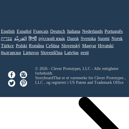
English
Español
Français
Deutsch
Italiana
Nederlands
Português
Norsk
Suomi
Svenska
Dansk
ру́сский язы́к
हिन्दी
العَرَبِيَّة
עברית
Türkçe
Polski
Româna
Ceština
Slovenský
Magyar
Hrvatski
български
Lietuvos
Slovenščina
Latvijas
eesti
© 2026 - Clever Prototypes, LLC - Alle rettigheter
forbeholdt.
StoryboardThat er et varemerke for
Clever Prototypes ,
LLC
, og registrert i US Patent and Trademark Office