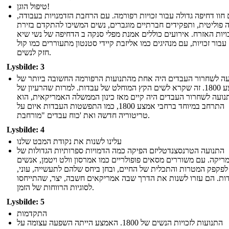
טיפול הוגן!
 חוו דחיפה גדולה עבור זכויות רפורמה. עם הרחבת הזדמנויות בעבודה,
פוליטית, ותפקידים חברתיים מוגברים, נשים המשיכו להתקדם בזירת
ויות האזרח. אירועים כוללים אמנת מפלי סנקה ב הדחיפה של נשי שיא
1848 עבור זכויות, עם מנהיגים כמו אליזבת קיידי סטנטון מתעוררים כמו קול
חזק לנשים.
Lysbilde: 3
ה לשחרור העבדים היה אחת מהתנועות הרפורמה החשובה ביותר של
אמצע 1800. זה שקרא לשים הקץ המוחלט של עבדות. למרות שהרעיון של
נועה לשחרור העבדים היה קיים מאז כינון הממשלה האמריקאית, הוא
התרחב במיוחד ברחבי אמצע 1800, כמו התפשטות העבדות איום על
טריטוריה חדשה ואת 'כוח עבדים "מורחבת.
Lysbilde: 4
עלינו לשנות את נקודת המבט שלנו
התנועה הטרנסצנדטליזם הפיקה כמה הדמויות ספרותיות הגדולות של
ריקה. עם משוררים מסאים פופולריים כמו אמרסון וולט ויטמן, אנשים
לפקפק המטרות והתכלית של החיים, ובחן ביחס שלהם לתעשייה, עוני,
ות. הם עזרו לשנות את הדרך שבה אמריקאים חשבה, יצר, שהתייחסו
לסוגיות הרווחות של הזמן.
Lysbilde: 5
התקדמות
התנועות לזכויות הנשים של 1800. האמצע הייתה השפעה עצומה על