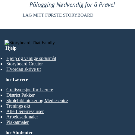
Pålogging Nødvendig for å Prøve!
LAG MITT FØRSTE STORYBOARD
Hjelp
Hjelp og vanlige spørsmål
Storyboard Creator
Hvordan skrive ut
for Lærere
Gratisversjon for Lærere
District Pakker
Skolebiblioteker og Mediesentre
Trenings økt
Alle Lærerressurser
Arbeidsarkmaler
Plakatmaler
for Studenter