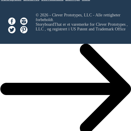
© 2026 - Clever Prototypes, LLC - Alle rettigheter
forbeholdt.
StoryboardThat er et varemerke for
Clever Prototypes ,
LLC
, og registrert i US Patent and Trademark Office