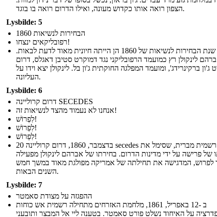
הצפון רואה אותו כקדוש מעונה, ואילו הדרום רואה בו בוגד.
Lysbilde: 5
הבחירות לנשיאות 1860
רפובליקאים ינצחו!
שנת הבחירות לנשיאות של 1860 הן הייתה חיונית מאוד לדעת לבאות.
רהם לינקולן רץ כמועמד הרפובליקני נגד דמוקרט סטיבן דאגלס, דרום
ג'ון ברקינרידג', ומועמד המפלגה החוקתית ג'ון בל. לינקולן יצא וידו על
העליונה.
Lysbilde: 6
דרום קרוליינה SECEDES
אנחנו לא נעמוד מהצד לנשיאות זה!
לִפְרוֹשׁ!
לִפְרוֹשׁ!
לִפְרוֹשׁ!
20 בדצמבר, 1860, דרום קרוליינה secedes רשמית מברית, שסימל את
 של פרישה על ידי מדינות הדרום. בחירתו של אברהם לינקולן מפעילה
 לפרוש, המדגישה את תחילתה של אמריקה מפולגת מאוד במשך חמש
השנים הבאות.
Lysbilde: 7
ההפגזה על מצודת סאמטר
ב -12 באפריל, 1861, מלחמת האזרחים מתחילה רשמית אש כוחות
דרציה על האיחוד נשלט פורט סאמטר. בטענה ליי אל המבצר ותובעני