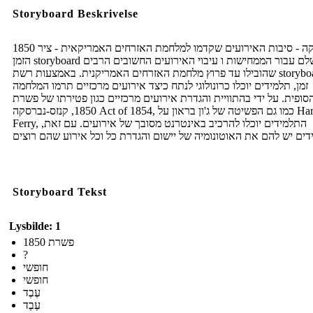
Storyboard Beskrivelse
1850 אמריקה - סיבות האירועים שקדמו למלחמת האזרחים האמריקאית - ציר
הזמן storyboard מושלם עבור הממחישות ו עיבוי האירועים החשובים הרבים
שהובילו עד פרוץ מלחמת האזרחים האמריקנית. באמצעות רשת storyboard ציר
זמן, תלמידים יוכלו כרונולוגי לנתח כיצד אירועים מרכזיים תרמו המלחמה
סופית. על ידי בהתוויית והגדרת אירועים מרכזיים כגון פטירתו של פשרת
1850, קנזס-נברסקה Act of 1854, כמו גם הפשיטה של ​​ג'ון בראון על Harpers
Ferry, התלמידים יוכלו להרכיב באינטרנט מסובך של אירועים. עם זאת,
Storyboard Tekst
Lysbilde: 1
פשרת 1850
?
חופשי
חופשי
עֶבֶד
עֶבֶד