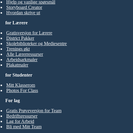
Hjelp og vanlige spørsmål
Storyboard Creator
Hvordan skrive ut
for Lærere
Gratisversjon for Lærere
District Pakker
Skolebiblioteker og Mediesentre
Trenings økt
Alle Lærerressurser
Arbeidsarkmaler
Plakatmaler
for Studenter
Mitt Klasserom
Photos For Class
For lag
Gratis Prøveversjon for Team
Bedriftsressurser
Lag for Arbeid
Bli med Mitt Team