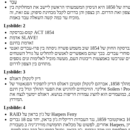
עֶבֶד
הפשרה של 1850 היא הניסיון המשמעותי הראשון ליישב את המחלוקת בין
פון ואת הדרום. הן בצפון והן בדרום לקבל מבחינת סיפוק; עם זאת, זה
מוכיח עד כמה קשה השאלה עבד באמת.
Lysbilde: 2
קנזס-נברסקה ACT 1854
אדמת SLAVE!
אדמת בחינם!
קנזס-נברסקה החוק של 1854 שוב משמש פשרה ניסתה בין פרו-עבדים ואנטי
סוחרי עבדים. בכך שהם מאפשרים לאנשים להחליט על גורל השטחים
 שנרכשו באמצעות ריבונות העם, מעשה מוביל לאלימות זנים נוספים
מתחים בין הצפון לדרום.
Lysbilde: 3
דיון לינקולן דאגלס
במהלך 1858, אברהם לינקולן וסטיבן דאגלס הדיון לתפקיד הסנאטור של
אילינוי. הוויכוחים להדגיש את הפער ההולך וגדל בין חינם Soilers ו Pro-סוחרי
, כמועמדים הוא להציג עמדות חריפות בנושא. דאגלס יימשך לנצח את
המירוץ.
Lysbilde: 4
RAID של ג'ון בראון על Harpers Ferry
ב- 16 באוקטובר 1859, נגד העבדות רדיקלית ג'ון בראון, יחד עם 18 גברים
אחרים, לפשוט על מכלאת תחמושת מווירג'יניה ב מעבורת Harpers, בניסיון
במלחמת גזע מרד עבדים. ג'ון בראון, נכשל בסופו של דבר נידון למוות.