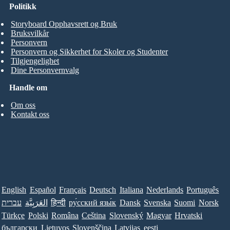
Politikk
Storyboard Opphavsrett og Bruk
Bruksvilkår
Personvern
Personvern og Sikkerhet for Skoler og Studenter
Tilgjengelighet
Dine Personvernvalg
Handle om
Om oss
Kontakt oss
English
Español
Français
Deutsch
Italiana
Nederlands
Português
Norsk
Suomi
Svenska
Dansk
ру́сский язы́к
हिन्दी
العَرَبِيَّة
עברית
Türkçe
Polski
Româna
Ceština
Slovenský
Magyar
Hrvatski
български
Lietuvos
Slovenščina
Latvijas
eesti