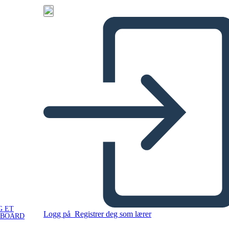
G ET
Logg på
Registrer deg som lærer
YBOARD