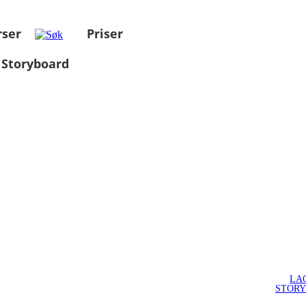
rser
Priser
 Storyboard
LA
STOR