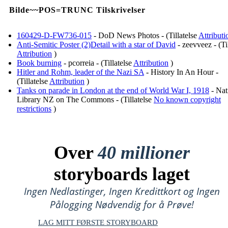
Bilde~~POS=TRUNC Tilskrivelser
160429-D-FW736-015
- DoD News Photos - (Tillatelse
Attributi
Anti-Semitic Poster (2)Detail with a star of David
- zeevveez - (Til
Attribution
)
Book burning
- pcorreia - (Tillatelse
Attribution
)
Hitler and Rohm, leader of the Nazi SA
- History In An Hour -
(Tillatelse
Attribution
)
Tanks on parade in London at the end of World War I, 1918
- Nat
Library NZ on The Commons - (Tillatelse
No known copyright
restrictions
)
Over
40 millioner
storyboards laget
Ingen Nedlastinger, Ingen Kredittkort og Ingen
Pålogging Nødvendig for å Prøve!
LAG MITT FØRSTE STORYBOARD