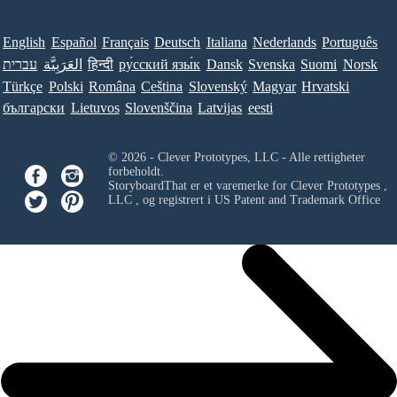
English
Español
Français
Deutsch
Italiana
Nederlands
Português
עברית
العَرَبِيَّة
हिन्दी
ру́сский язы́к
Dansk
Svenska
Suomi
Norsk
Türkçe
Polski
Româna
Ceština
Slovenský
Magyar
Hrvatski
български
Lietuvos
Slovenščina
Latvijas
eesti
© 2026 - Clever Prototypes, LLC - Alle rettigheter
forbeholdt.
StoryboardThat er et varemerke for
Clever Prototypes ,
LLC
, og registrert i US Patent and Trademark Office