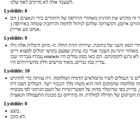
לשעבד אלה לא מזיקים לאף שלנו.
Lysbilde: 8
 זה מדגיש את ההיגיון מאחורי הרדיפה של היהודים בידי הנאצים ( הם
מהווים איום), וההצדקה שלהם לניהול לחימה והרחבת שטחה באירופה
אנחנו גזע אדיר).
Lysbilde: 9
רי הסוג השני של כתובת, שירותי הדת החלו. ה- מיום היבלות אלה גילו
מאוחר יותר-מן העבר אגדי כה עתיק שפעם בקושי יכולים למצוא דייט
עבורו-עברתי שבו emmets עדיין לא נרגע לקומוניזם. הם באו בזמן נמלים היו
עדיין כמו גברים, מאוד מרשים חלק מהשירותים היו.
Lysbilde: 10
ים כי הנמלים לשיר מתמלאים הדמיה המלחמה. דת עוותה כדי להדגיש
ה ומלחמה שהמקום הזה הוא משהו מלך הכבוד ייעד. הנמלים הפכו דת
 בדיוק כפי שהיטלר מהוון על הפטריוטיות של העם הגרמני לפי מבטיח
Lysbilde: 0
בוצע.
לא מוכן.