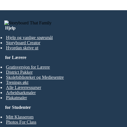
Hjelp
Hjelp og vanlige spørsmål
Storyboard Creator
Hvordan skrive ut
for Lærere
Gratisversjon for Lærere
District Pakker
Skolebiblioteker og Mediesentre
Trenings økt
Alle Lærerressurser
Arbeidsarkmaler
Plakatmaler
for Studenter
Mitt Klasserom
Photos For Class