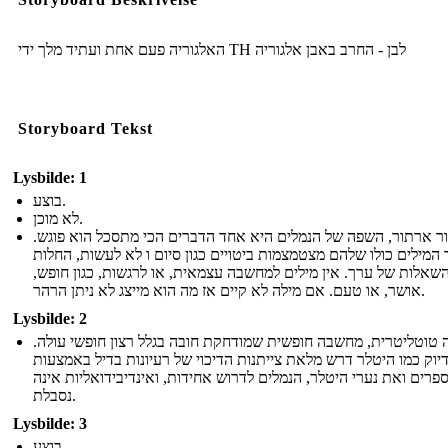
האלגוריה פעם אחת ועתיד מלך ידי TH לבן - החרב באבן אלגוריה
Storyboard Tekst
Lysbilde: 1
בוצע.
לא מוכן.
ור ארתור, השפה של הנמלים היא אחד הדברים הכי מתסכל הוא פוגש
 המילים כולו שלהם מצטמצמות ביטויים כגון סיום ו לא לעשות, החלות
השאלות של ערך. אין מילים למחשבה עצמאית, או לרגשות, כגון חופש
אושר, או טעם. אם מילה לא קיים אז מה הוא מייצג לא ניתן הרהר.
Lysbilde: 2
ה טוטליטרית, מחשבה חופשית שמודחקת חובה בגלל רצון חופשי עולה
יוק כמו היטלר דרש מלאת צייתנות הדיכוי של רעיונות בדיל באמצעות
רים ואת נערי היטלר, הנמלים לדרוש אחידות, ואינדיבידואליות אינה
נסבלת.
Lysbilde: 3
בוצע.