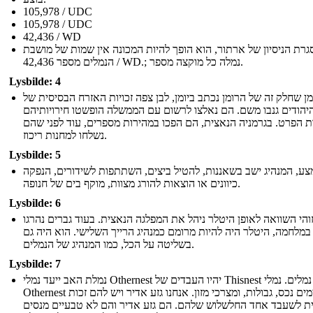
105,978 / UDC
105,978 / UDC
42,436 / WD
רת הניסיון של ארתור, הוא הופך להיות המכונה אין שמות של מושבת
הנמלים מספר 42,436 / WD.; נמלה כל מוקצה מספר.
Lysbilde: 4
מן שחלק זה של הרומן נכתב ביומן, לבן צפה זכויות האזרח הבסיסית של
יהודים גנבו משם. הם נאלצו לרשום עם הממשלה הופשטו חירויותיהם
ות הפרט. בגרמניה הנאצית, הם הפכו במהירות מספרים, עוד לפני שהם
נשלחו למחנות ריכוז.
Lysbilde: 5
ע, המנהיג ישב בשאננות, להטיל ביצים, השתתפות לשידורים, הנפקה
כיוונים או הוצאות להורג מצוות, מוקף בים של חנופה.
Lysbilde: 6
והי השוואה לאופן היטלר ניהל את המפלגה הנאצית. בעוד גברים נהרגו
במלחמה, היטלר היה להיות מרומם כמנהיג הרייך השלישי. הוא היה גם
בשליטה על הכל, כמו המנהיג של הנמלים.
Lysbilde: 7
נמלת האב ייעד נמלי Othernest יהיו העבדים של Thisnest נמלים. נמלי
Othernest מאיימים נכס, גבולות, ומצרכי מזון. אנחנו גזע אדיר ויש להם זכות
ת לשעבד אחד החלשלוש שלהם. הם גזע אדיר והם לא טבעיים מנסים