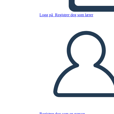
TOAFK - אלגוריה על השיעור
של הנמלים ב "החרב באבן"
Logg på
Registrer deg som lærer
Kopier dette storyboardet
LAGE ET STORYBOARD
SPILLE AV LYSBILDEFREMVISNING
LES FOR MEG
Registrer deg som en person