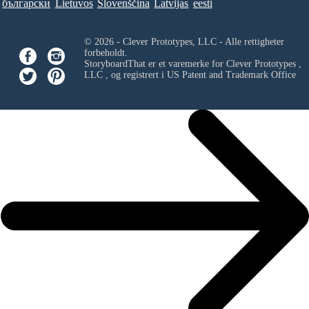
български
Lietuvos
Slovenščina
Latvijas
eesti
© 2026 - Clever Prototypes, LLC - Alle rettigheter
forbeholdt.
StoryboardThat er et varemerke for
Clever Prototypes ,
LLC
, og registrert i US Patent and Trademark Office