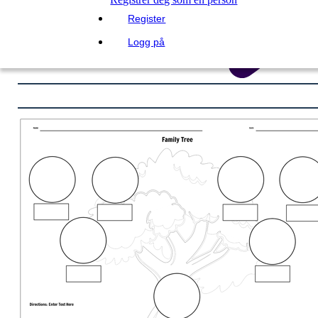
Register
Logg på