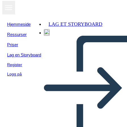
LAG ET STORYBOARD
Hjemmeside
Ressurser
Vis som
Priser
lysbildefremvisning
Lag en Storyboard
Register
Logg på
वंश - वृक्ष