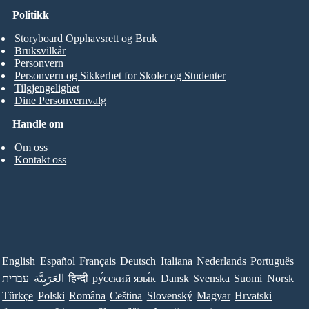
Politikk
Storyboard Opphavsrett og Bruk
Bruksvilkår
Personvern
Personvern og Sikkerhet for Skoler og Studenter
Tilgjengelighet
Dine Personvernvalg
Handle om
Om oss
Kontakt oss
English
Español
Français
Deutsch
Italiana
Nederlands
Português
עברית
العَرَبِيَّة
हिन्दी
ру́сский язы́к
Dansk
Svenska
Suomi
Norsk
Türkçe
Polski
Româna
Ceština
Slovenský
Magyar
Hrvatski