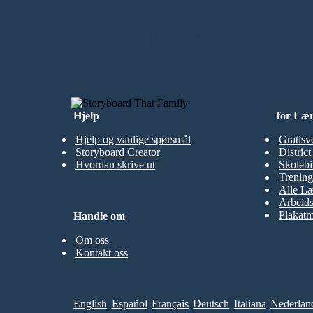
LAG MITT FØRSTE STORYBOARD
Hjelp
for Læ
Hjelp og vanlige spørsmål
Gratisv
Storyboard Creator
Distric
Hvordan skrive ut
Skolebi
Trening
Alle Læ
Arbeid
Plakatm
Handle om
Om oss
Kontakt oss
English
Español
Français
Deutsch
Italiana
Nederlan