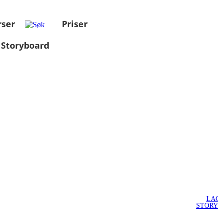
rser
Priser
 Storyboard
LA
STOR