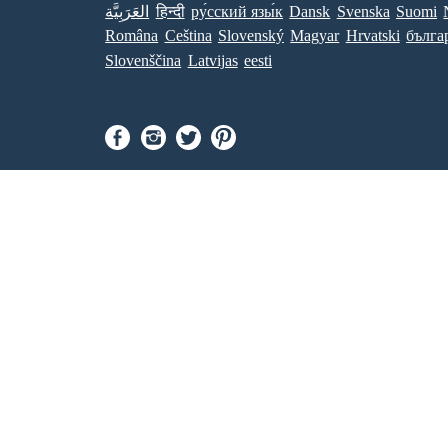
العَرَبِيَّة
हिन्दी
ру́сский язы́к
Dansk
Svenska
Suomi
Româna
Ceština
Slovenský
Magyar
Hrvatski
бълга
Slovenščina
Latvijas
eesti