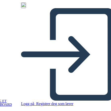
G ET
Logg på
Registrer deg som lærer
YBOARD