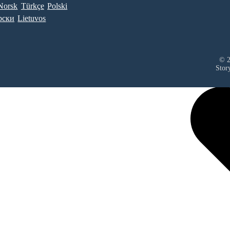
Norsk
Türkçe
Polski
рски
Lietuvos
© 2
Stor