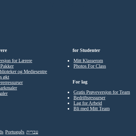
å Prøve!
rere
for Studenter
ersjon for Lærere
Mitt Klasserom
t Pakker
Photos For Class
blioteker og Mediesentre
s økt
For lag
rerressurser
sarkmaler
Gratis Prøveversjon for Team
aler
Bedriftsressurser
Lag for Arbeid
Bli med Mitt Team
ds
Português
עברית