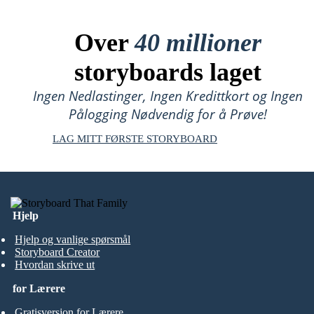
Over
40 millioner
storyboards laget
Ingen Nedlastinger, Ingen Kredittkort og Ingen
Pålogging Nødvendig for å Prøve!
LAG MITT FØRSTE STORYBOARD
Hjelp
Hjelp og vanlige spørsmål
Storyboard Creator
Hvordan skrive ut
for Lærere
Gratisversjon for Lærere