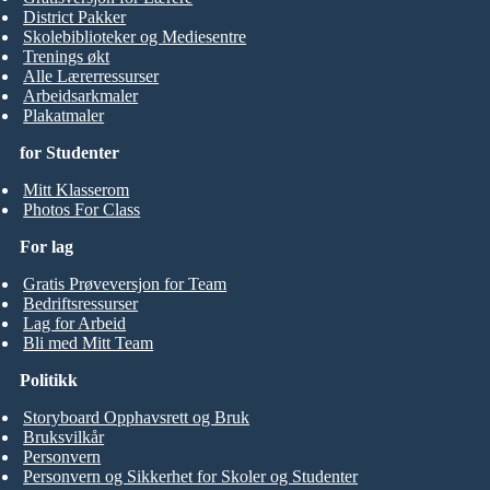
District Pakker
Skolebiblioteker og Mediesentre
Trenings økt
Alle Lærerressurser
Arbeidsarkmaler
Plakatmaler
for Studenter
Mitt Klasserom
Photos For Class
For lag
Gratis Prøveversjon for Team
Bedriftsressurser
Lag for Arbeid
Bli med Mitt Team
Politikk
Storyboard Opphavsrett og Bruk
Bruksvilkår
Personvern
Personvern og Sikkerhet for Skoler og Studenter