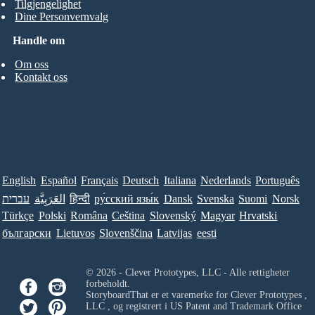
Tilgjengelighet
Dine Personvernvalg
Handle om
Om oss
Kontakt oss
English
Español
Français
Deutsch
Italiana
Nederlands
Português
עברית
العَرَبِيَّة
हिन्दी
ру́сский язы́к
Dansk
Svenska
Suomi
Norsk
Türkçe
Polski
Româna
Ceština
Slovenský
Magyar
Hrvatski
български
Lietuvos
Slovenščina
Latvijas
eesti
© 2026 - Clever Prototypes, LLC - Alle rettigheter
forbeholdt.
StoryboardThat er et varemerke for
Clever Prototypes ,
LLC
, og registrert i US Patent and Trademark Office