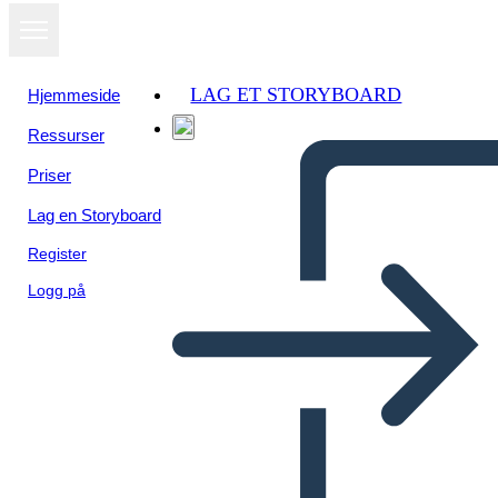
LAG ET STORYBOARD
Hjemmeside
Ressurser
Vis som
Priser
lysbildefremvisning
Lag en Storyboard
Register
Logg på
Fő Ötlet – Alap