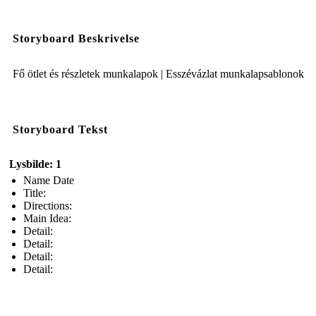
Storyboard Beskrivelse
Fő ötlet és részletek munkalapok | Esszévázlat munkalapsablonok
Storyboard Tekst
Lysbilde: 1
Name Date
Title:
Directions:
Main Idea:
Detail:
Detail:
Detail:
Detail: