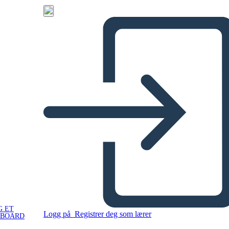
G ET
Logg på
Registrer deg som lærer
YBOARD