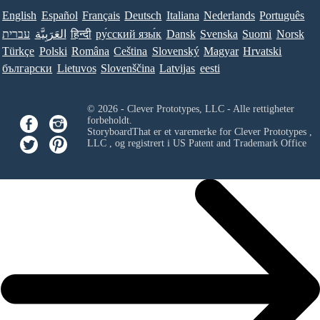
English
Español
Français
Deutsch
Italiana
Nederlands
Português
עברית
العَرَبِيَّة
हिन्दी
ру́сский язы́к
Dansk
Svenska
Suomi
Norsk
Türkçe
Polski
Româna
Ceština
Slovenský
Magyar
Hrvatski
български
Lietuvos
Slovenščina
Latvijas
eesti
© 2026 - Clever Prototypes, LLC - Alle rettigheter
forbeholdt.
StoryboardThat er et varemerke for
Clever Prototypes ,
LLC
, og registrert i US Patent and Trademark Office