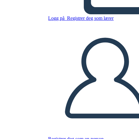
di Casa Esempio
Logg på
Registrer deg som lærer
Kopier dette storyboardet
LAGE ET STORYBOARD
SPILLE AV LYSBILDEFREMVISNING
LES FOR MEG
Registrer deg som en person