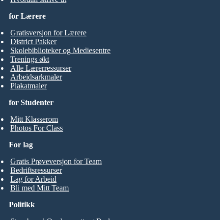
for Lærere
Gratisversjon for Lærere
District Pakker
Skolebiblioteker og Mediesentre
Trenings økt
Alle Lærerressurser
Arbeidsarkmaler
Plakatmaler
for Studenter
Mitt Klasserom
Photos For Class
For lag
Gratis Prøveversjon for Team
Bedriftsressurser
Lag for Arbeid
Bli med Mitt Team
Politikk