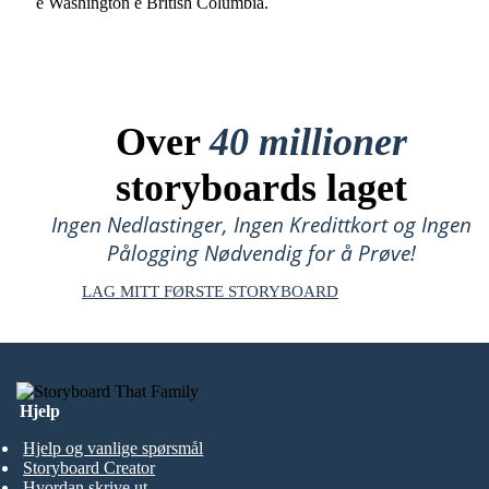
e Washington e British Columbia.
Over
40 millioner
storyboards laget
Ingen Nedlastinger, Ingen Kredittkort og Ingen
Pålogging Nødvendig for å Prøve!
LAG MITT FØRSTE STORYBOARD
Hjelp
Hjelp og vanlige spørsmål
Storyboard Creator
Hvordan skrive ut