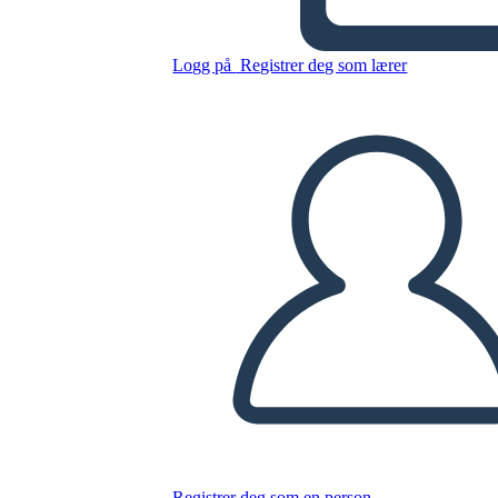
Dell'Altopiano
Logg på
Registrer deg som lærer
Kopier dette storyboardet
LAGE ET STORYBOARD
SPILLE AV LYSBILDEFREMVISNING
LES FOR MEG
Registrer deg som en person