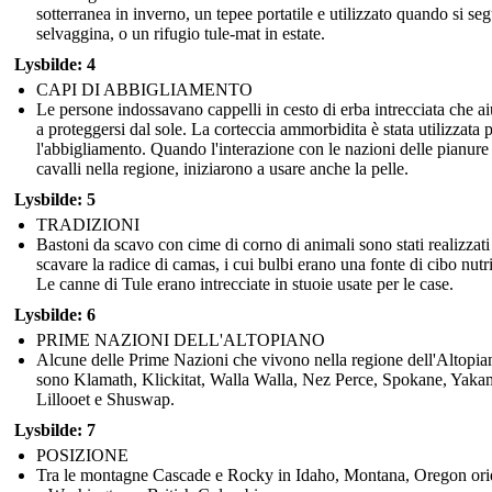
sotterranea in inverno, un tepee portatile e utilizzato quando si seg
selvaggina, o un rifugio tule-mat in estate.
Lysbilde: 4
CAPI DI ABBIGLIAMENTO
Le persone indossavano cappelli in cesto di erba intrecciata che a
a proteggersi dal sole. La corteccia ammorbidita è stata utilizzata 
l'abbigliamento. Quando l'interazione con le nazioni delle pianure
cavalli nella regione, iniziarono a usare anche la pelle.
Lysbilde: 5
TRADIZIONI
Bastoni da scavo con cime di corno di animali sono stati realizzati
scavare la radice di camas, i cui bulbi erano una fonte di cibo nutr
Le canne di Tule erano intrecciate in stuoie usate per le case.
Lysbilde: 6
PRIME NAZIONI DELL'ALTOPIANO
Alcune delle Prime Nazioni che vivono nella regione dell'Altopia
sono Klamath, Klickitat, Walla Walla, Nez Perce, Spokane, Yaka
Lillooet e Shuswap.
Lysbilde: 7
POSIZIONE
Tra le montagne Cascade e Rocky in Idaho, Montana, Oregon ori