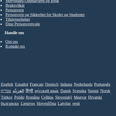
Storyboard Opphavsrett og Bruk
Bruksvilkår
Personvern
Personvern og Sikkerhet for Skoler og Studenter
Tilgjengelighet
Dine Personvernvalg
Handle om
Om oss
Kontakt oss
English
Español
Français
Deutsch
Italiana
Nederlands
Português
עברית
العَرَبِيَّة
हिन्दी
ру́сский язы́к
Dansk
Svenska
Suomi
Norsk
Türkçe
Polski
Româna
Ceština
Slovenský
Magyar
Hrvatski
български
Lietuvos
Slovenščina
Latvijas
eesti