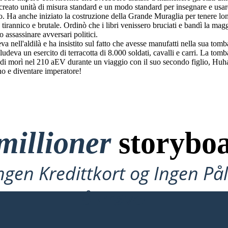
eato unità di misura standard e un modo standard per insegnare e usare l
io. Ha anche iniziato la costruzione della Grande Muraglia per tenere lon
rannico e brutale. Ordinò che i libri venissero bruciati e bandì la maggio
o assassinare avversari politici.
a nell'aldilà e ha insistito sul fatto che avesse manufatti nella sua tomb
eva un esercito di terracotta di 8.000 soldati, cavalli e carri. La tomba
di morì nel 210 aEV durante un viaggio con il suo secondo figlio, Huhai
no e diventare imperatore!
millioner
storyboa
ngen Kredittkort og Ingen P
å Prøve!