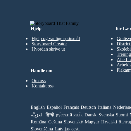
Hjelp
for Læ
Hjelp og vanlige spørsmål
Gratisv
Storyboard Creator
Distric
Hvordan skrive ut
Skolebi
Trening
Alle Læ
Arbeid
Plakatm
Handle om
Om oss
Kontakt oss
English
Español
Français
Deutsch
Italiana
Nederlan
العَرَبِيَّة
हिन्दी
ру́сский язы́к
Dansk
Svenska
Suomi
Româna
Ceština
Slovenský
Magyar
Hrvatski
бълга
Slovenščina
Latvijas
eesti