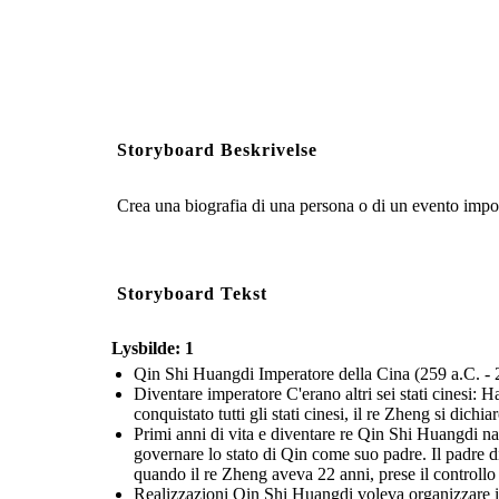
Storyboard Beskrivelse
Crea una biografia di una persona o di un evento impor
Storyboard Tekst
Lysbilde: 1
Qin Shi Huangdi Imperatore della Cina (259 a.C. - 
Diventare imperatore C'erano altri sei stati cinesi:
conquistato tutti gli stati cinesi, il re Zheng si dic
Primi anni di vita e diventare re Qin Shi Huangdi na
governare lo stato di Qin come suo padre. Il padre 
quando il re Zheng aveva 22 anni, prese il controllo c
Realizzazioni Qin Shi Huangdi voleva organizzare il s