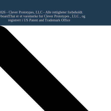
026 - Clever Prototypes, LLC - Alle rettigheter forbeholdt.
yboardThat er et varemerke for
Clever Prototypes , LLC
, og
registrert i US Patent and Trademark Office