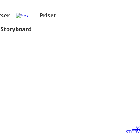
rser
Priser
 Storyboard
LA
STOR