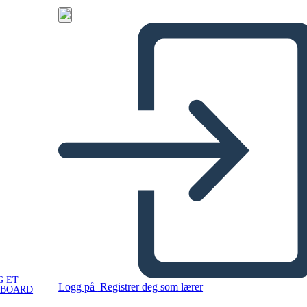
G ET
Logg på
Registrer deg som lærer
YBOARD