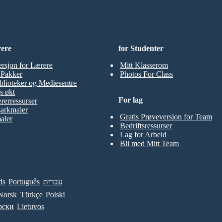
rere
for Studenter
ersjon for Lærere
Mitt Klasserom
t Pakker
Photos For Class
blioteker og Mediesentre
s økt
For lag
rerressurser
sarkmaler
Gratis Prøveversjon for Team
aler
Bedriftsressurser
Lag for Arbeid
Bli med Mitt Team
ds
Português
עברית
Norsk
Türkçe
Polski
рски
Lietuvos