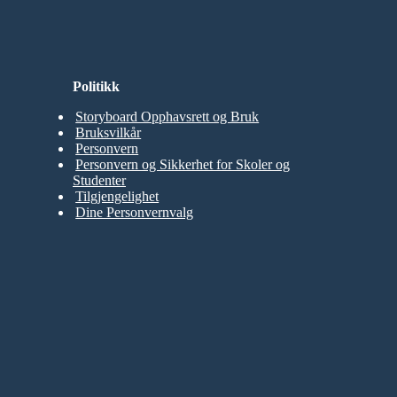
Politikk
Storyboard Opphavsrett og Bruk
Bruksvilkår
Personvern
Personvern og Sikkerhet for Skoler og
Studenter
Tilgjengelighet
Dine Personvernvalg