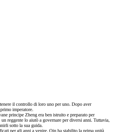
tenere il controllo di loro uno per uno. Dopo aver
a primo imperatore.
ane principe Zheng era ben istruito e preparato per
n reggente lo aiutò a governare per diversi anni. Tuttavia,
nirli sotto la sua guida.
ati per gli anni a venire. Qin ha stabilito la prima unità