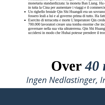
monetaria standardizzata: la moneta Ban Liang. Ha cr
in tutta la Cina per aumentare i viaggi e il commerc
Un righello brutale Qin Shi Huangdi era un sovrano ti
fossero leali a lui e al governo prima di tutto. Ha fatt
Esercito di terracotta e morte L'imperatore Qin credev
700.000 lavoratori creare una tomba enorme che includ
governare nella sua vita ultraterrena. Qin Shi Huang
uccidersi in modo che Huhai potesse prendere il tro
Over
40 
Ingen Nedlastinger, I
LAG MITT FØRSTE STORYBOARD