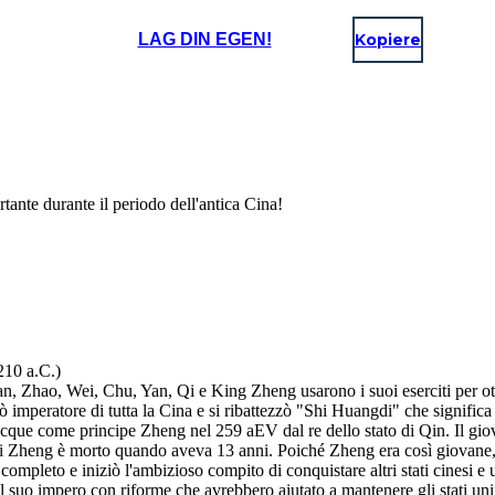
LAG DIN EGEN!
Kopiere
tante durante il periodo dell'antica Cina!
210 a.C.)
 Han, Zhao, Wei, Chu, Yan, Qi e King Zheng usarono i suoi eserciti per ot
hiarò imperatore di tutta la Cina e si ribattezzò "Shi Huangdi" che signific
cque come principe Zheng nel 259 aEV dal re dello stato di Qin. Il giov
di Zheng è morto quando aveva 13 anni. Poiché Zheng era così giovane, u
ompleto e iniziò l'ambizioso compito di conquistare altri stati cinesi e u
uo impero con riforme che avrebbero aiutato a mantenere gli stati unific