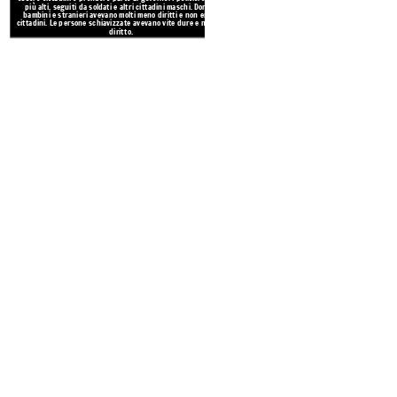
più alti, seguiti da soldati e altri cittadini maschi. Donne,
bambini e stranieri avevano molti meno diritti e non erano
cittadini. Le persone schiavizzate avevano vite dure e nessun
diritto.