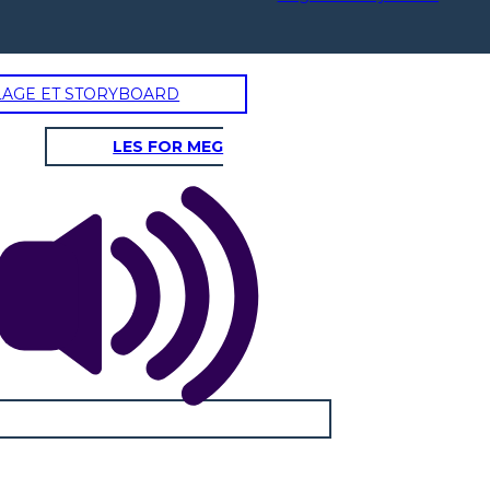
LAGE ET STORYBOARD
P
E
LES FOR MEG
POLITICA
ECONOMIA
Democrazia
ateniese
Il Concilio dei 500
Le corti
assemblea
L'antica Grecia era molto montuosa e aveva un suol
ecia era composta da città-stato governate da
povero, ma coltivavano olive e uva e allevavano pecor