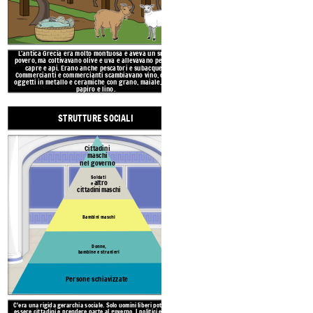
bambine e stranieri
GRECIA ANTICA
Persone schiavizz
L'antica Grecia era molto montuosa e aveva un suolo
C'era una rigida gerarchia sociale. Solo 
povero, ma coltivavano olive e uva e allevavano pecore,
essere cittadini e prendere parte al gover
S
capre e api. Erano anche pescatori e subacquei.
più alti, seguiti da soldati e altri cit
Commercianti e commercianti scambiavano vino, olive,
bambini e stranieri avevano molti meno
cittadini. Le persone schiavizzate aveva
oggetti in metallo e ceramiche con grano, maiale, seta,
diritto.
papiro e lino.
STRUTTURE SOCIALI
Cittadini
maschi
nel governo
L'antica Grec
costa del Mar 
Soldati
altro
e
barriere natural
cittadini maschi
miti. I greci 
Bambini maschi
Create your own at Storyb
Donne,
bambine e stranieri
Persone schiavizzate
C'era una rigida gerarchia sociale. Solo uomini liberi potevano
essere cittadini e prendere parte al governo. I politici erano i