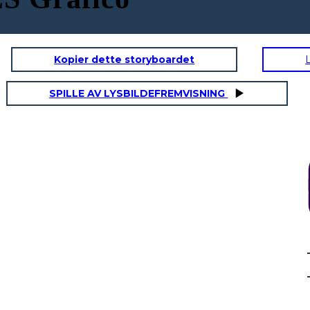
Kopier dette storyboardet
UN
SPILLE AV LYSBILDEFREMVISNING
RISULTATI
Vite di Archimede
L'
dorico
Ionico
corinzio
Gli antichi greci creavano sculture, dipinti e ceramiche
politeismo, il che
L'antica Gr
realistici. Costruirono templi ed edifici grandi ed