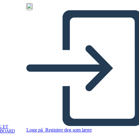
G ET
Logg på
Registrer deg som lærer
YBOARD