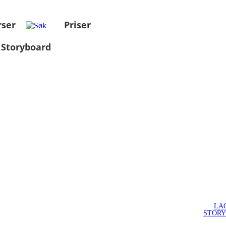
rser
Priser
 Storyboard
LA
STOR