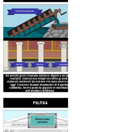
Vite di Archimede
Democrazia
ateniese
Il Concilio dei 500
L'assemblea
dorico
Ionico
corinzio
Gli antichi greci creavano sculture, dipinti e ceramiche
L'antica Grecia era composta da città
realistici. Costruirono templi ed edifici grandi ed
governi diversi, come monarchie, oligarc
P
E
elaborati sostenuti da colonne che sono ancora usati
Grecia è attribuita la creazione della pr
oggi. Crearono drammi drammatici di tragedia e
quindi i cittadini hanno votato su tutte
commedia, fecero passi da gigante in matematica,
aveva tre parti: l'assemblea, il consig
astronomia e medicina.
POLITICA
ECONOMIA
Democrazia
ateniese