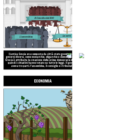
Il Concilio dei 500
Le corti
L'assemblea
L'antica Grecia era molto montuos
L'antica Grecia era composta da città-stato governate da
povero, ma coltivavano olive e uva e
governi diversi, come monarchie, oligarchie e democrazie. Alla
E
S
capre e api. Erano anche pescato
Grecia è attribuita la creazione della prima democrazia diretta,
Commercianti e commercianti scambi
quindi i cittadini hanno votato su tutte le leggi. Il governo
oggetti in metallo e ceramiche con g
aveva tre parti: l'assemblea, il consiglio e i tribunali.
papiro e lino.
ECONOMIA
STRUTTURE SOCI
Cittadini
maschi
nel governo
Soldati
altro
e
cittadini maschi
Bambini maschi
Donne,