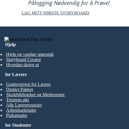
Pålogging Nødvendig for å Prøve!
LAG MITT FØRSTE STORYBOARD
Hjelp
Hjelp og vanlige spørsmål
Storyboard Creator
Hvordan skrive ut
for Lærere
Gratisversjon for Lærere
District Pakker
Skolebiblioteker og Mediesentre
Trenings økt
Alle Lærerressurser
Arbeidsarkmaler
Plakatmaler
for Studenter