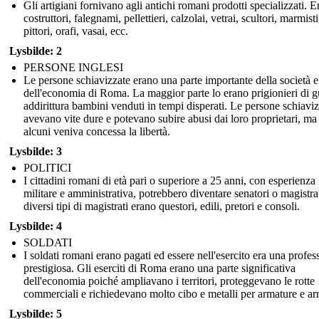
Gli artigiani fornivano agli antichi romani prodotti specializzati. 
costruttori, falegnami, pellettieri, calzolai, vetrai, scultori, marmisti
pittori, orafi, vasai, ecc.
Lysbilde: 2
PERSONE INGLESI
Le persone schiavizzate erano una parte importante della società e
dell'economia di Roma. La maggior parte lo erano prigionieri di g
addirittura bambini venduti in tempi disperati. Le persone schiavi
avevano vite dure e potevano subire abusi dai loro proprietari, ma
alcuni veniva concessa la libertà.
Lysbilde: 3
POLITICI
I cittadini romani di età pari o superiore a 25 anni, con esperienza
militare e amministrativa, potrebbero diventare senatori o magistrat
diversi tipi di magistrati erano questori, edili, pretori e consoli.
Lysbilde: 4
SOLDATI
I soldati romani erano pagati ed essere nell'esercito era una profes
prestigiosa. Gli eserciti di Roma erano una parte significativa
dell'economia poiché ampliavano i territori, proteggevano le rotte
commerciali e richiedevano molto cibo e metalli per armature e ar
Lysbilde: 5