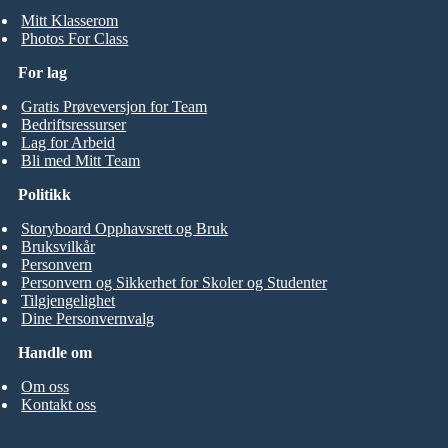
Mitt Klasserom
Photos For Class
For lag
Gratis Prøveversjon for Team
Bedriftsressurser
Lag for Arbeid
Bli med Mitt Team
Politikk
Storyboard Opphavsrett og Bruk
Bruksvilkår
Personvern
Personvern og Sikkerhet for Skoler og Studenter
Tilgjengelighet
Dine Personvernvalg
Handle om
Om oss
Kontakt oss