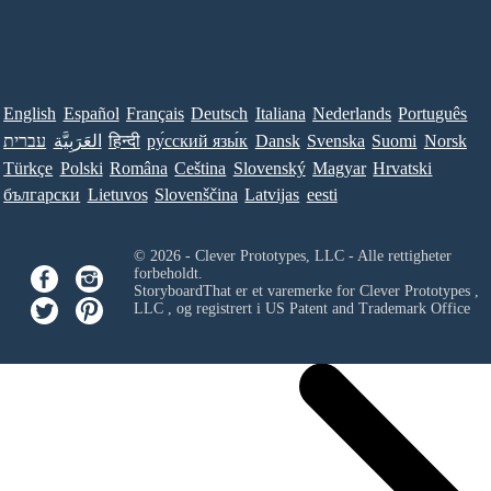
English
Español
Français
Deutsch
Italiana
Nederlands
Português
עברית
العَرَبِيَّة
हिन्दी
ру́сский язы́к
Dansk
Svenska
Suomi
Norsk
Türkçe
Polski
Româna
Ceština
Slovenský
Magyar
Hrvatski
български
Lietuvos
Slovenščina
Latvijas
eesti
© 2026 - Clever Prototypes, LLC - Alle rettigheter
forbeholdt.
StoryboardThat er et varemerke for
Clever Prototypes ,
LLC
, og registrert i US Patent and Trademark Office