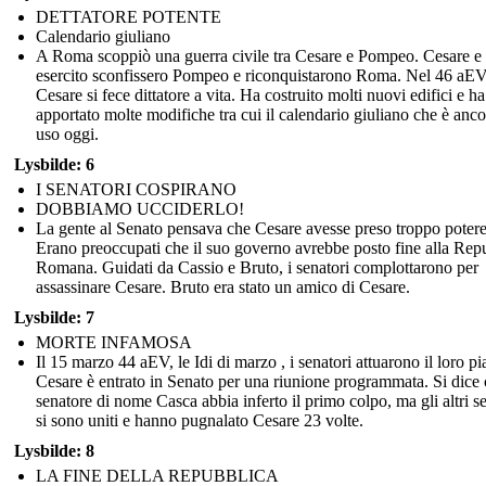
DETTATORE POTENTE
Calendario giuliano
A Roma scoppiò una guerra civile tra Cesare e Pompeo. Cesare e 
esercito sconfissero Pompeo e riconquistarono Roma. Nel 46 aE
Cesare si fece dittatore a vita. Ha costruito molti nuovi edifici e ha
apportato molte modifiche tra cui il calendario giuliano che è anco
uso oggi.
Lysbilde: 6
I SENATORI COSPIRANO
DOBBIAMO UCCIDERLO!
La gente al Senato pensava che Cesare avesse preso troppo potere
Erano preoccupati che il suo governo avrebbe posto fine alla Rep
Romana. Guidati da Cassio e Bruto, i senatori complottarono per
assassinare Cesare. Bruto era stato un amico di Cesare.
Lysbilde: 7
MORTE INFAMOSA
Il 15 marzo 44 aEV, le Idi di marzo , i senatori attuarono il loro pi
Cesare è entrato in Senato per una riunione programmata. Si dice
senatore di nome Casca abbia inferto il primo colpo, ma gli altri s
si sono uniti e hanno pugnalato Cesare 23 volte.
Lysbilde: 8
LA FINE DELLA REPUBBLICA