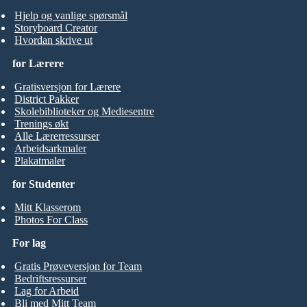
Hjelp og vanlige spørsmål
Storyboard Creator
Hvordan skrive ut
for Lærere
Gratisversjon for Lærere
District Pakker
Skolebiblioteker og Mediesentre
Trenings økt
Alle Lærerressurser
Arbeidsarkmaler
Plakatmaler
for Studenter
Mitt Klasserom
Photos For Class
For lag
Gratis Prøveversjon for Team
Bedriftsressurser
Lag for Arbeid
Bli med Mitt Team