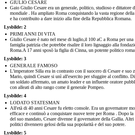
GIULIO CESARE
Gaio Giulio Cesare era un generale, politico, studioso e dittatore 
mondiale . Ha ampliato Roma conquistando la vasta regione della
e ha contribuito a dare inizio alla fine della Repubblica Romana.
Lysbilde: 2
PRIMI ANNI DI VITA
Giulio Cesare è nato nel mese di luglio,il 100 aC a Roma per una
famiglia patrizia che potrebbe risalire il loro lignaggio alla fondaz
Roma.A 17 anni sposò la figlia di Cinna, un potente politico roma
Lysbilde: 3
GENERALE FAMOSO
L'imperatore Silla era in contrasto con il suocero di Cesare e suo z
Mario, quindi Cesare si unì all'esercito per sfuggire al conflitto. 
un soldato affermato, un amato leader e un influente oratore pubb
con alleati di alto rango come il generale Pompeo.
Lysbilde: 4
LODATO STATESMAN
All'età di 40 anni Cesare fu eletto console. Era un governatore mo
efficace e continuò a conquistare nuove terre per Roma . Dopo la 
del suo mandato, Cesare divenne il governatore della Gallia. Altri
politici divennero gelosi della sua popolarità e del suo potere.
Lysbilde: 5