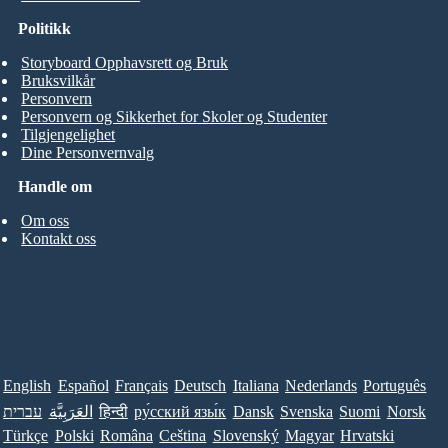
Politikk
Storyboard Opphavsrett og Bruk
Bruksvilkår
Personvern
Personvern og Sikkerhet for Skoler og Studenter
Tilgjengelighet
Dine Personvernvalg
Handle om
Om oss
Kontakt oss
English
Español
Français
Deutsch
Italiana
Nederlands
Português
עברית
العَرَبِيَّة
हिन्दी
ру́сский язы́к
Dansk
Svenska
Suomi
Norsk
Türkçe
Polski
Româna
Ceština
Slovenský
Magyar
Hrvatski